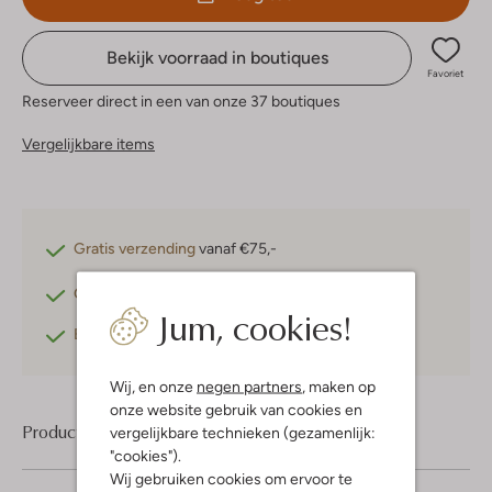
Bekijk voorraad in boutiques
Favoriet
Reserveer direct in een van onze 37 boutiques
Vergelijkbare items
Gratis verzending
vanaf €75,-
Gratis retourneren
binnen 30 dagen*
Jum, cookies!
Betaal achteraf
met Klarna
Wij, en onze
negen partners
, maken op
onze website gebruik van cookies en
Product informatie
vergelijkbare technieken (gezamenlijk:
"cookies").
Wij gebruiken cookies om ervoor te