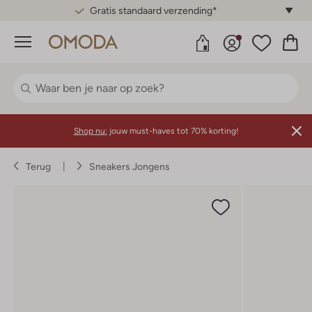
Gratis standaard verzending*
Menu
Shop nu:
jouw must-haves tot 70% korting!
Terug
Sneakers Jongens