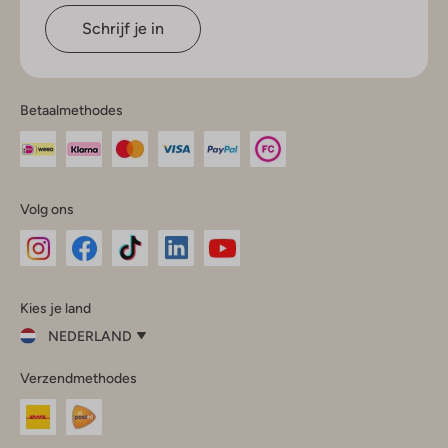
Schrijf je in
Betaalmethodes
Volg ons
Omoda
Omoda
Omoda
Omoda
Omoda
Kies je land
Instagram
Facebook
TikTok
LinkedIn
YouTube
NEDERLAND
Kies
Verzendmethodes
je
Sluit
land
Nederland