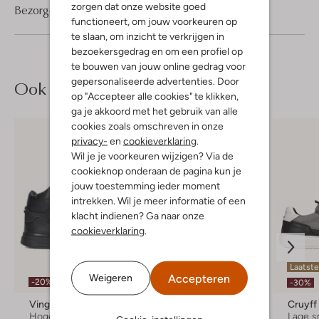
zorgen dat onze website goed
Bezorgen & retourneren
functioneert, om jouw voorkeuren op
te slaan, om inzicht te verkrijgen in
bezoekersgedrag en om een profiel op
te bouwen van jouw online gedrag voor
gepersonaliseerde advertenties. Door
Ook iets voor jou?
op "Accepteer alle cookies" te klikken,
ga je akkoord met het gebruik van alle
cookies zoals omschreven in onze
privacy-
en
cookieverklaring
.
Wil je je voorkeuren wijzigen? Via de
cookieknop onderaan de pagina kun je
jouw toestemming ieder moment
intrekken. Wil je meer informatie of een
klacht indienen? Ga naar onze
cookieverklaring
.
Laatst
Accepteren
Weigeren
-20%
-30%
-30%
Vingino
Ton & Ton
Cruyff
Hoge sneakers
Hoge sneakers
Lage s