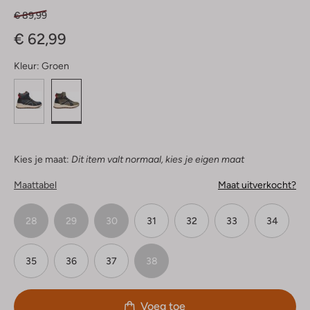
€ 89,99
€ 62,99
Kleur:
Groen
Kies je maat:
Dit item valt normaal, kies je eigen maat
Maattabel
Maat uitverkocht?
28
29
30
31
32
33
34
35
36
37
38
Voeg toe