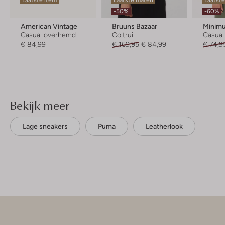
Laatste item
Laatste maten
Laatste
-50%
-60%
American Vintage
Bruuns Bazaar
Minim
Casual overhemd
Coltrui
Casua
€ 84,99
€ 169,95
€ 84,99
€ 74,9
Bekijk meer
Lage sneakers
Puma
Leatherlook