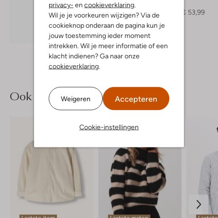
Sweater
privacy-
en
cookieverklaring
.
€ 89,99
€ 53,99
Wil je je voorkeuren wijzigen? Via de
cookieknop onderaan de pagina kun je
Ontdek de look
jouw toestemming ieder moment
intrekken. Wil je meer informatie of een
klacht indienen? Ga naar onze
cookieverklaring
.
Ook iets voor jou?
Accepteren
Weigeren
Cookie-instellingen