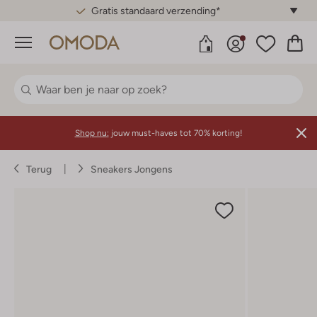
Gratis standaard verzending*
Menu
Shop nu:
jouw must-haves tot 70% korting!
Terug
Sneakers Jongens