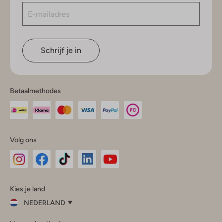
Schrijf je in
Betaalmethodes
Volg ons
Omoda
Omoda
Omoda
Omoda
Omoda
Kies je land
Instagram
Facebook
TikTok
LinkedIn
YouTube
NEDERLAND
Kies