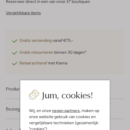
Reserveer direct in een van onze 37 boutiques
Vergelijkbare items
Gratis verzending
vanaf €75,-
Gratis retourneren
binnen 30 dagen*
Betaal achteraf
met Klarna
Product informatie
Jum, cookies!
Bezorgen & retourneren
Wij, en onze
negen partners
, maken op
onze website gebruik van cookies en
vergelijkbare technieken (gezamenlijk:
"cookies").