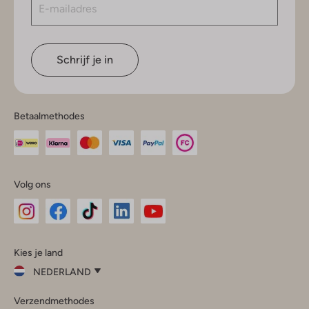
Schrijf je in
Betaalmethodes
Volg ons
Omoda
Omoda
Omoda
Omoda
Omoda
Kies je land
Instagram
Facebook
TikTok
LinkedIn
YouTube
NEDERLAND
Kies
Verzendmethodes
je
Sluit