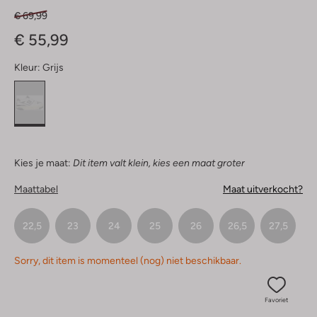
€ 69,99
€ 55,99
Kleur:
Grijs
Kies je maat:
Dit item valt klein, kies een maat groter
Maattabel
Maat uitverkocht?
22,5
23
24
25
26
26,5
27,5
Sorry, dit item is momenteel (nog) niet beschikbaar.
Favoriet