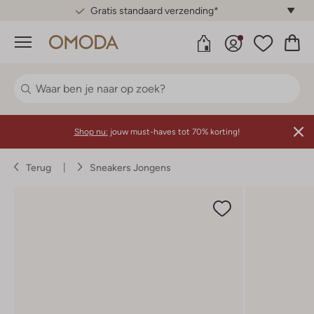
Gratis standaard verzending*
Menu
Shop nu:
jouw must-haves tot 70% korting!
Terug
Sneakers Jongens