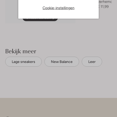
Casual overhemd
€ 29,99
€ 11,99
Cookie-instellingen
Ontdek de look
Bekijk meer
Lage sneakers
New Balance
Leer