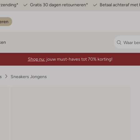
erzending*
Gratis 30 dagen retourneren*
Betaal achteraf met 
eren
ken
Shop nu:
jouw must-haves tot 70% korting!
s
Sneakers Jongens