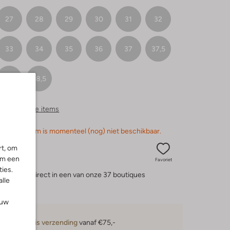
27
28
29
30
31
32
33
34
35
36
37
37,5
38
38,5
ergelijkbare items
orry, dit item is momenteel (nog) niet beschikbaar.
rt, om
om een
Favoriet
ies.
eserveer direct in een van onze 37 boutiques
alle
ouw
Gratis verzending
vanaf €75,-