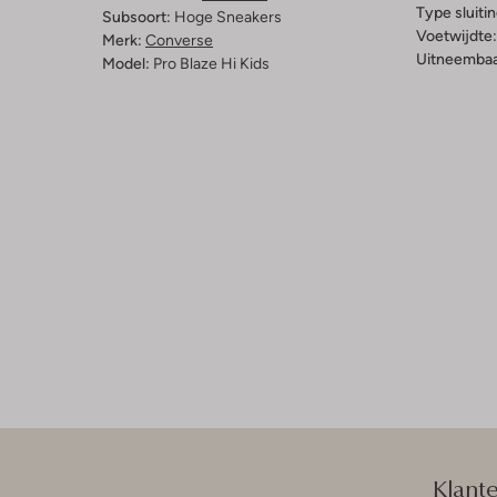
Type sluitin
Subsoort:
Hoge Sneakers
Voetwijdte:
Merk:
Converse
Uitneembaa
Model:
Pro Blaze Hi Kids
Klant