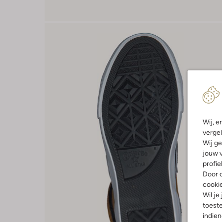
Wij, e
vergel
Wij ge
jouw v
profie
Door o
cooki
Wil je
toeste
indie