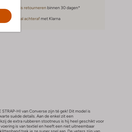
Gratis retourneren
binnen 30 dagen*
Betaal achteraf
met Klarna
STRAP-HI van Converse zijn té gek! Dit model is
warte suède details. Aan de enkel zit een
kzij de extra rubberen stootneus is hij heel geschikt voor
 voering is van textiel en heeft een niet uitneembaar
littenband trek je ze super snel aan. De veters zijn van