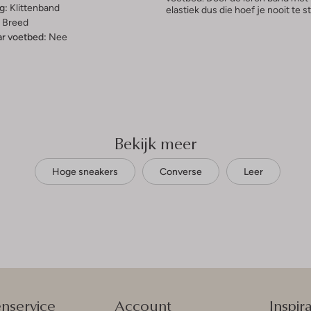
g:
Klittenband
elastiek dus die hoef je nooit te st
Breed
r voetbed:
Nee
Bekijk meer
Hoge sneakers
Converse
Leer
enservice
Account
Inspira