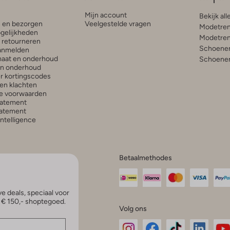
Mijn account
Bekijk all
n en bezorgen
Veelgestelde vragen
Modetren
gelijkheden
Modetren
n retourneren
Schoenen
anmelden
aat en onderhoud
Schoenen
en onderhoud
r kortingscodes
en klachten
e voorwaarden
tatement
atement
 Intelligence
Betaalmethodes
e deals, speciaal voor
p € 150,- shoptegoed.
Volg ons