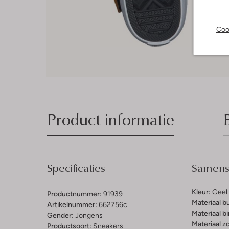
Coo
Product informatie
Specificaties
Samenst
Kleur:
Geel
Productnummer:
91939
Materiaal b
Artikelnummer:
662756c
Materiaal b
Gender:
Jongens
Materiaal zo
Productsoort:
Sneakers