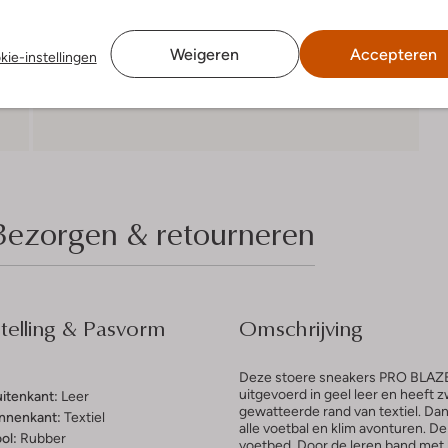
Weigeren
Accepteren
kie-instellingen
Bezorgen & retourneren
elling & Pasvorm
Omschrijving
Deze stoere sneakers PRO BLAZE 
uitgevoerd in geel leer en heeft z
uitenkant:
Leer
gewatteerde rand van textiel. Dan
innenkant:
Textiel
alle voetbal en klim avonturen. De
ol:
Rubber
voetbed. Door de leren band met k