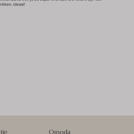
rikken, ideaal!
tie
Omoda