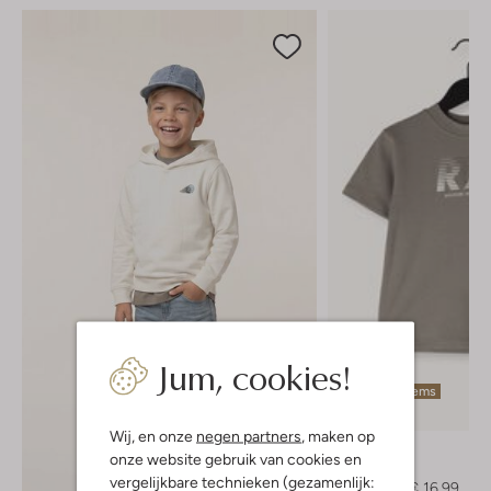
Jum, cookies!
Laatste items
-30%
Wij, en onze
negen partners
, maken op
Raizzed
onze website gebruik van cookies en
T-shirt
vergelijkbare technieken (gezamenlijk:
€ 24,99
€ 16,99