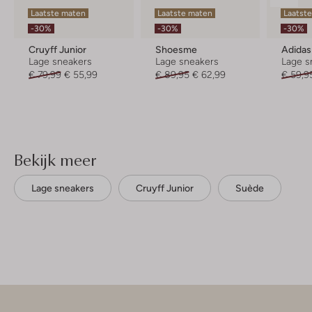
Laatste maten
Laatste maten
Laatst
-30%
-30%
-30%
Cruyff Junior
Shoesme
Adidas
Lage sneakers
Lage sneakers
Lage s
€ 79,99
€ 55,99
€ 89,95
€ 62,99
€ 59,9
Bekijk meer
Lage sneakers
Cruyff Junior
Suède