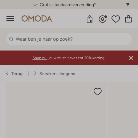
Gratis standaard verzending*
Menu
Shop nu:
jouw must-haves tot 70% korting!
Terug
Sneakers Jongens