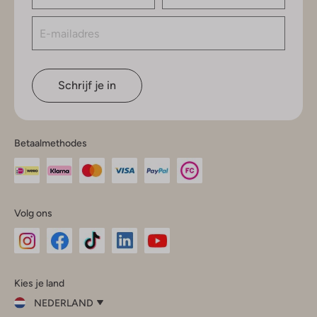
Schrijf je in
Betaalmethodes
Volg ons
Omoda
Omoda
Omoda
Omoda
Omoda
Kies je land
Instagram
Facebook
TikTok
LinkedIn
YouTube
NEDERLAND