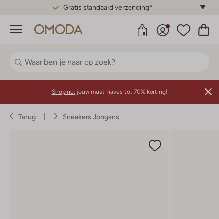
Gratis standaard verzending*
Menu
Shop nu:
jouw must-haves tot 70% korting!
Terug
Sneakers Jongens