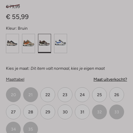
€ 79,99
€ 55,99
Kleur:
Bruin
Kies je maat:
Dit item valt normaal, kies je eigen maat
Maattabel
Maat uitverkocht?
20
21
22
23
24
25
26
27
28
29
30
31
32
33
34
35