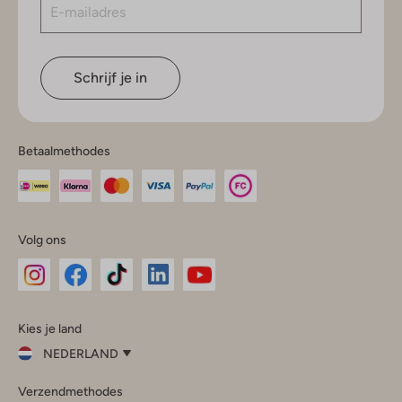
Schrijf je in
Betaalmethodes
Volg ons
Omoda
Omoda
Omoda
Omoda
Omoda
Kies je land
Instagram
Facebook
TikTok
LinkedIn
YouTube
NEDERLAND
Kies
Verzendmethodes
je