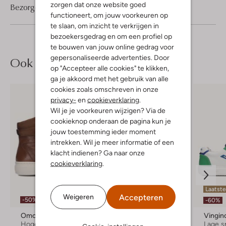
zorgen dat onze website goed
Bezorgen & retourneren
functioneert, om jouw voorkeuren op
te slaan, om inzicht te verkrijgen in
bezoekersgedrag en om een profiel op
te bouwen van jouw online gedrag voor
gepersonaliseerde advertenties. Door
Ook iets voor jou?
op "Accepteer alle cookies" te klikken,
ga je akkoord met het gebruik van alle
cookies zoals omschreven in onze
privacy-
en
cookieverklaring
.
Wil je je voorkeuren wijzigen? Via de
cookieknop onderaan de pagina kun je
jouw toestemming ieder moment
intrekken. Wil je meer informatie of een
klacht indienen? Ga naar onze
cookieverklaring
.
Laatste maten
Laatst
Accepteren
Weigeren
-50%
-60%
-60%
Omoda
Vingino
Vingin
Hoge sneakers
Lage sneakers
Lage s