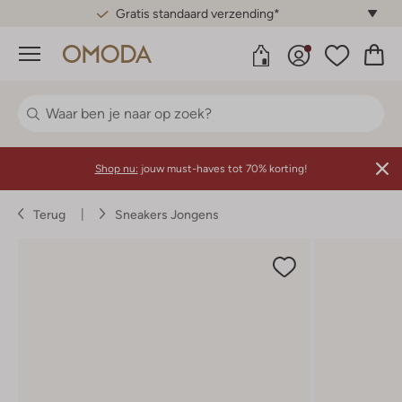
Gratis standaard verzending*
Menu
Shop nu:
jouw must-haves tot 70% korting!
Terug
Sneakers Jongens