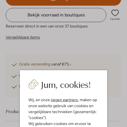
Bekijk voorraad in boutiques
Favoriet
Reserveer direct in een van onze 37 boutiques
Vergelijkbare items
Gratis verzending
vanaf €75,-
Gratis retourneren
binnen 30 dagen*
Jum, cookies!
Betaal achteraf
met Klarna
Wij, en onze
negen partners
, maken op
onze website gebruik van cookies en
Product informatie
vergelijkbare technieken (gezamenlijk:
"cookies").
Wij gebruiken cookies om ervoor te