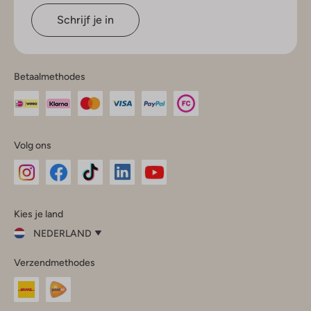
Schrijf je in
Betaalmethodes
Volg ons
Omoda
Omoda
Omoda
Omoda
Omoda
Kies je land
Instagram
Facebook
TikTok
LinkedIn
YouTube
NEDERLAND
Kies
Verzendmethodes
je
Sluit
land
Nederland