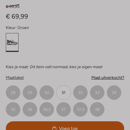
€ 99,95
€ 69,99
Kleur:
Groen
Kies je maat:
Dit item valt normaal, kies je eigen maat
Maattabel
Maat uitverkocht?
28
29
30
31
32
33
34
35
36
36,5
37
37,5
38
Voeg toe