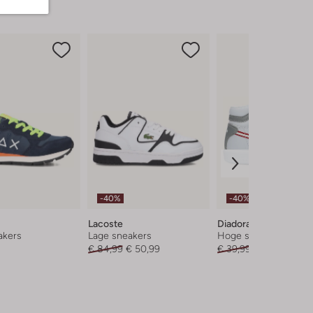
-40%
-40%
Lacoste
Diadora
akers
Lage sneakers
Hoge sneakers
€ 84,99
€ 50,99
€ 39,99
€ 23,99