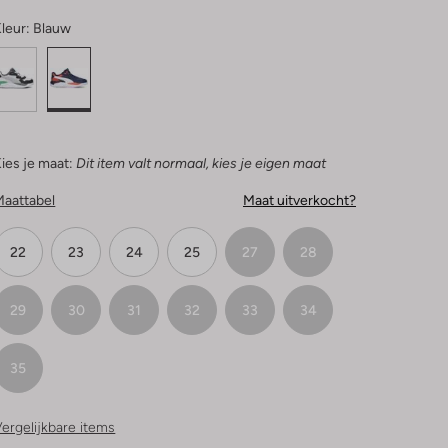
leur:
Blauw
ies je maat:
Dit item valt normaal, kies je eigen maat
Maattabel
Maat uitverkocht?
22
23
24
25
27
28
29
30
31
32
33
34
35
ergelijkbare items