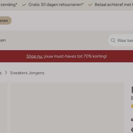
erzending*
Gratis 30 dagen retourneren*
Betaal achteraf met 
eren
ken
Shop nu:
jouw must-haves tot 70% korting!
s
Sneakers Jongens