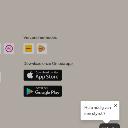
Verzendmethodes
Download onze Omoda app
oda
n
uTube