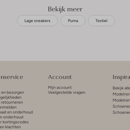
Bekijk meer
Lage sneakers
Puma
Textiel
enservice
Account
Inspira
Mijn account
Bekijk all
n en bezorgen
Veelgestelde vragen
Modetren
gelijkheden
Modetren
n retourneren
Schoenen
anmelden
aat en onderhoud
Schoenen
en onderhoud
r kortingscodes
en klachten