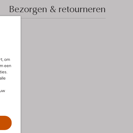
Bezorgen & retourneren
rt, om
om een
ies.
alle
ouw