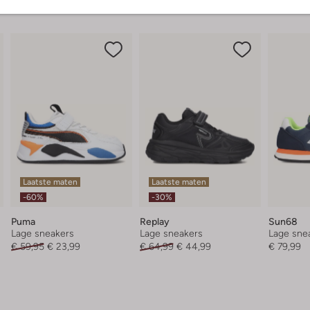
Laatste maten
Laatste maten
-60%
-30%
Puma
Replay
Sun68
Lage sneakers
Lage sneakers
Lage sne
€ 59,95
€ 23,99
€ 64,99
€ 44,99
€ 79,99