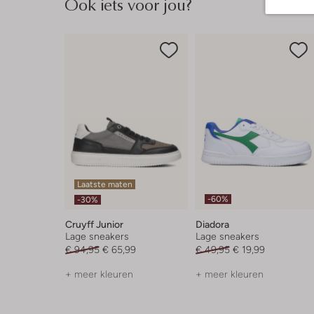
Ook iets voor jou?
Laatste maten
-60%
-30%
Cruyff Junior
Diadora
Lage sneakers
Lage sneakers
€ 94,95
€ 65,99
€ 49,95
€ 19,99
+ meer kleuren
+ meer kleuren