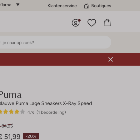
Klarna
Klantenservice
Boutiques
Puma
Blauwe Puma Lage Sneakers X-Ray Speed
4
1
4
/5
(1 beoordeling)
Sterren
€ 64,95
€ 51,99
-20%