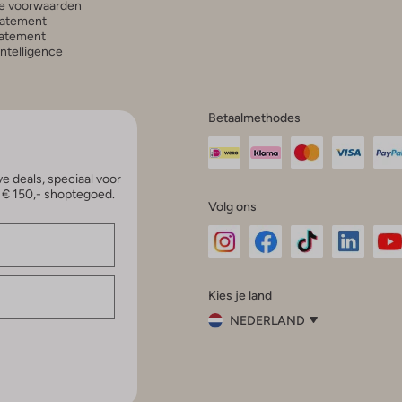
e voorwaarden
tatement
atement
 Intelligence
Betaalmethodes
e deals, speciaal voor
p € 150,- shoptegoed.
Volg ons
Omoda
Omoda
Omoda
Omoda
Om
Kies je land
Instagram
Facebook
TikTok
LinkedI
Yo
NEDERLAND
Kies
je
Sluit
land
Nederland