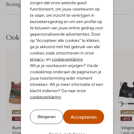
zorgen dat onze website goed
Bezorgen & retourneren
functioneert, om jouw voorkeuren op
te slaan, om inzicht te verkrijgen in
bezoekersgedrag en om een profiel op
te bouwen van jouw online gedrag voor
gepersonaliseerde advertenties. Door
Ook iets voor jou?
op "Accepteer alle cookies" te klikken,
ga je akkoord met het gebruik van alle
cookies zoals omschreven in onze
privacy-
en
cookieverklaring
.
Wil je je voorkeuren wijzigen? Via de
cookieknop onderaan de pagina kun je
jouw toestemming ieder moment
intrekken. Wil je meer informatie of een
klacht indienen? Ga naar onze
cookieverklaring
.
Laatste maten
Laatst
Accepteren
Weigeren
-20%
-30%
-40%
Bunniesjr
Vingino
Vingin
Hoge sneakers
Hoge sneakers
Lage s