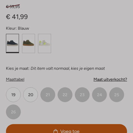
€ 59,95
€ 41,99
Kleur:
Blauw
Kies je maat:
Dit item valt normaal, kies je eigen maat
Maattabel
Maat uitverkocht?
19
20
21
22
23
24
25
26
Voeg toe