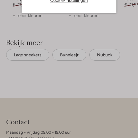
Cookie-instellingen
€ 79,95
€ 55,95
€ 99,95
€ 79,99
€ 79,9
+ meer kleuren
+ meer kleuren
Bekijk meer
Lage sneakers
Bunniesjr
Nubuck
Contact
Maandag - Vrijdag 09:00 - 19:00 uur