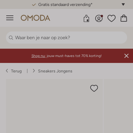
Gratis standaard verzending*
Menu
Shop nu:
jouw must-haves tot 70% korting!
Terug
Sneakers Jongens