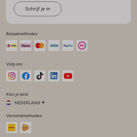
Schrijf je in
Betaalmethodes
Volg ons
Omoda
Omoda
Omoda
Omoda
Omoda
Kies je land
Instagram
Facebook
TikTok
LinkedIn
YouTube
NEDERLAND
Kies
Verzendmethodes
je
Sluit
land
Nederland