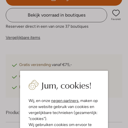
Bekijk voorraad in boutiques
Favoriet
Reserveer direct in een van onze 37 boutiques
Vergelijkbare items
Gratis verzending
vanaf €75,-
Gratis retourneren
binnen 30 dagen*
Jum, cookies!
Betaal achteraf
met Klarna
Wij, en onze
negen partners
, maken op
onze website gebruik van cookies en
Product informatie
vergelijkbare technieken (gezamenlijk:
"cookies").
Wij gebruiken cookies om ervoor te