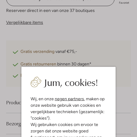
Favoriet
Reserveer direct in een van onze 37 boutiques
Vergelijkbare items
Gratis verzending
vanaf €75,-
Gratis retourneren
binnen 30 dagen*
Betaal achteraf
met Klarna
Jum, cookies!
Wij, en onze
negen partners
, maken op
Product informatie
onze website gebruik van cookies en
vergelijkbare technieken (gezamenlijk:
"cookies").
Bezorgen & retourneren
Wij gebruiken cookies om ervoor te
zorgen dat onze website goed