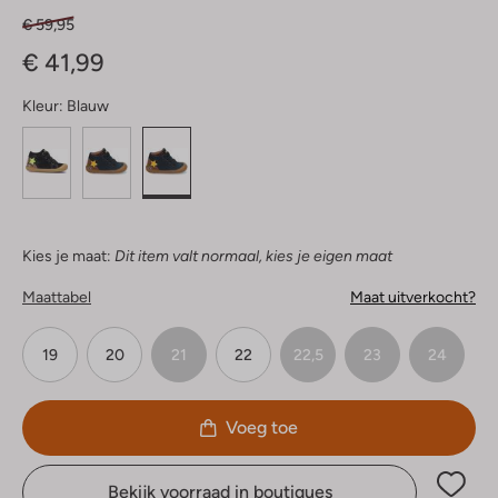
€ 59,95
€ 41,99
Kleur:
Blauw
Kies je maat:
Dit item valt normaal, kies je eigen maat
Maattabel
Maat uitverkocht?
19
20
21
22
22,5
23
24
Voeg toe
Bekijk voorraad in boutiques