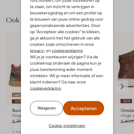
functioneert, om jouw voorkeuren op
te slaan, om inzicht te verkrijgen in
bezoekersgedrag en om een profiel op
Ook iets voor jou?
te bouwen van jouw online gedrag voor
gepersonaliseerde advertenties. Door
op "Accepteer alle cookies" te klikken,
ga je akkoord met het gebruik van alle
cookies zoals omschreven in onze
privacy-
en
cookieverklaring
.
Wil je je voorkeuren wijzigen? Via de
cookieknop onderaan de pagina kun je
jouw toestemming ieder moment
intrekken. Wil je meer informatie of een
klacht indienen? Ga naar onze
cookieverklaring
.
Laatste maten
Laatste maten
-50%
-30%
-30%
Accepteren
Weigeren
Bunniesjr
Bunniesjr
Omod
Hoge sneakers
Hoge sneakers
Hoge 
€ 79,95
€ 55,95
€ 79,95
€ 55,99
€ 89,9
Cookie-instellingen
+ meer kleuren
+ meer kleuren