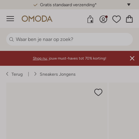
Gratis standaard verzending*
Menu
Shop nu:
jouw must-haves tot 70% korting!
Terug
Sneakers Jongens