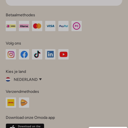
Betaalmethodes
Volg ons
Omoda
Omoda
Omoda
Omoda
Omoda
Kies je land
Instagram
Facebook
TikTok
LinkedIn
YouTube
NEDERLAND
Kies
Verzendmethodes
je
Sluit
land
Nederland
België
(Nederlands)
Download onze Omoda app
Belgique
(Français)