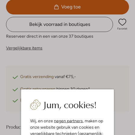
Voeg toe
Bekijk voorraad in boutiques
Favoriet
Reserveer direct in een van onze 37 boutiques
Vergelijkbare items
Gratis verzending
vanaf €75,-
Gratis retourneren
binnen 30 dagen*
Jum, cookies!
Betaal achteraf
met Klarna
Wij, en onze
negen partners
, maken op
Product informatie
onze website gebruik van cookies en
vergelijkbare technieken (gezamenlijk: