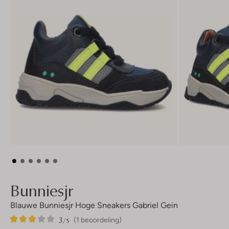
Bunniesjr
Blauwe Bunniesjr Hoge Sneakers Gabriel Gein
3
1
3
/5
(1 beoordeling)