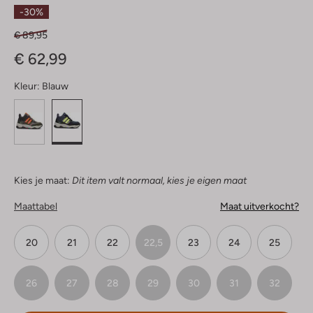
Sterren
-30%
€ 89,95
€ 62,99
Kleur:
Blauw
Kies je maat:
Dit item valt normaal, kies je eigen maat
Maattabel
Maat uitverkocht?
20
21
22
22,5
23
24
25
26
27
28
29
30
31
32