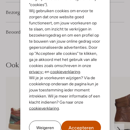
"cookies").
Wij gebruiken cookies om ervoor te
Bezorgen & retourneren
zorgen dat onze website goed
functioneert, om jouw voorkeuren op
te slaan, om inzicht te verkrijgen in
1
3
Beoordelingen
(1)
3
/5
bezoekersgedrag en om een profiel op
Sterren
te bouwen van jouw online gedrag voor
gepersonaliseerde advertenties. Door
op "Accepteer alle cookies" te klikken,
ga je akkoord met het gebruik van alle
Ook iets voor jou?
cookies zoals omschreven in onze
privacy-
en
cookieverklaring
.
Wil je je voorkeuren wijzigen? Via de
cookieknop onderaan de pagina kun je
jouw toestemming ieder moment
intrekken. Wil je meer informatie of een
klacht indienen? Ga naar onze
cookieverklaring
.
Accepteren
Weigeren