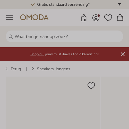
Gratis standaard verzending*
Menu
Shop nu:
jouw must-haves tot 70% korting!
Terug
Sneakers Jongens