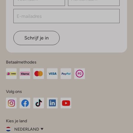
Schrijf je in
Betaalmethodes
Volg ons
Omoda
Omoda
Omoda
Omoda
Omoda
Kies je land
Instagram
Facebook
TikTok
LinkedIn
YouTube
NEDERLAND