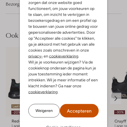
zorgen dat onze website goed
Bezorgen & retourneren
functioneert, om jouw voorkeuren op
te slaan, om inzicht te verkrijgen in
bezoekersgedrag en om een profiel op
te bouwen van jouw online gedrag voor
gepersonaliseerde advertenties. Door
Ook iets voor jou?
op "Accepteer alle cookies" te klikken,
ga je akkoord met het gebruik van alle
cookies zoals omschreven in onze
privacy-
en
cookieverklaring
.
Wil je je voorkeuren wijzigen? Via de
cookieknop onderaan de pagina kun je
jouw toestemming ieder moment
intrekken. Wil je meer informatie of een
klacht indienen? Ga naar onze
cookieverklaring
.
Laatste maten
Accepteren
Weigeren
-30%
-30%
-20%
Red-Rag
Red-Rag
Cruyff
Lage sneakers
Lage sneakers
Lage s