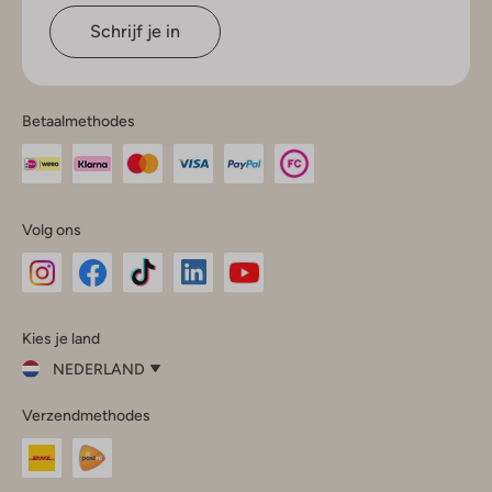
Schrijf je in
Betaalmethodes
Volg ons
Omoda
Omoda
Omoda
Omoda
Omoda
Kies je land
Instagram
Facebook
TikTok
LinkedIn
YouTube
NEDERLAND
Kies
Verzendmethodes
je
Sluit
land
Nederland