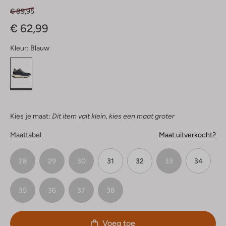
€ 89,95
€ 62,99
Kleur:
Blauw
Kies je maat:
Dit item valt klein, kies een maat groter
Maattabel
Maat uitverkocht?
28
29
30
31
32
33
34
35
36
37
38
Voeg toe