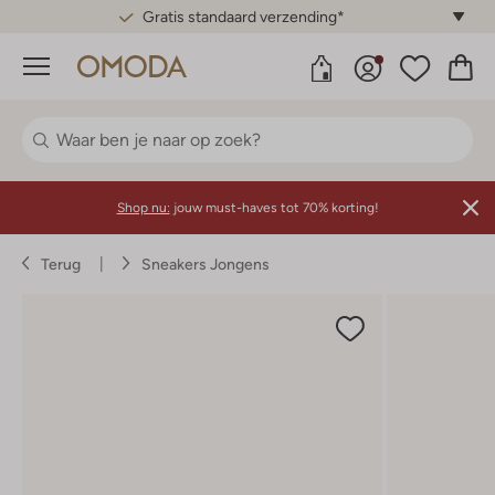
Gratis standaard verzending*
Menu
Shop nu:
jouw must-haves tot 70% korting!
Terug
Sneakers Jongens