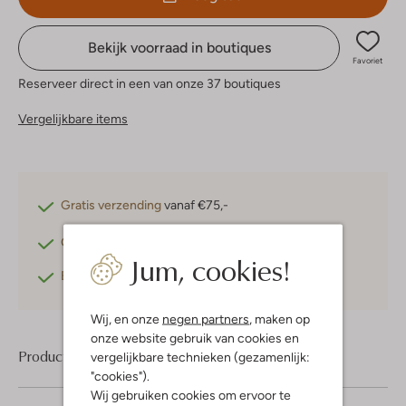
Bekijk voorraad in boutiques
Favoriet
Reserveer direct in een van onze 37 boutiques
Vergelijkbare items
Gratis verzending
vanaf €75,-
Gratis retourneren
binnen 30 dagen*
Jum, cookies!
Betaal achteraf
met Klarna
Wij, en onze
negen partners
, maken op
onze website gebruik van cookies en
Product informatie
vergelijkbare technieken (gezamenlijk:
"cookies").
Wij gebruiken cookies om ervoor te