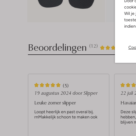
Door o
cooki
Wil je
Ont
toeste
indie
Beoordelingen
(12)
12
4
Coo
4
/5
Sterren
5
5
(5)
S
S
19 augustus 2024
door Slipper
22 juli
t
t
Leuke zomer slipper
Havaian
e
e
Loopt heerlijk en past overal bij.
Deze sli
rnMakkelijk schoon te maken ook
hebben,
r
r
blijven 
r
r
e
e