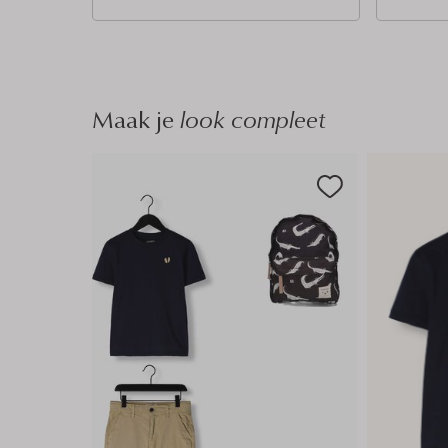
n
n
Maak je
look compleet