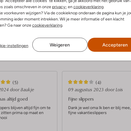
p "Accepteer alle cookies" te klikken, ga je akkoord met het gebruik van 
es zoals omschreven in onze
privacy-
en
cookieverklaring
.
 je voorkeuren wijzigen? Via de cookieknop onderaan de pagina kun je j
dek de look
Ontdek de look
mming ieder moment intrekken. Wil je meer informatie of een klacht
nen? Ga naar onze
cookieverklaring
.
Product informatie
Weigeren
Accepteren
kie-instellingen
4
(5)
(4)
S
 2024
door Baukje
09 augustus 2023
door Lois
t
as altijd goed
Fijne slippers
e
ppers blijven altijd fijn om te
Dank je wel oma Ik ben er blij mee,
 zitten prima op maat en
fijne vakantieslippers
r
mooi
r
e