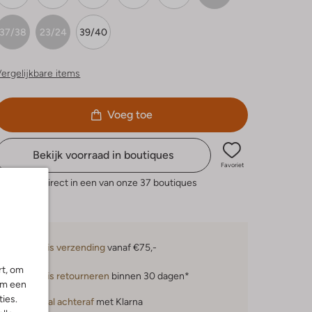
37/38
23/24
39/40
ergelijkbare items
Voeg toe
Bekijk voorraad in boutiques
Favoriet
eserveer direct in een van onze 37 boutiques
Gratis verzending
vanaf €75,-
rt, om
Gratis retourneren
binnen 30 dagen*
om een
ies.
Betaal achteraf
met Klarna