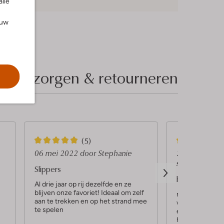
alle
ouw
Bezorgen & retourneren
5
5
(5)
S
S
06 mei 2022
door Stephanie
24 septembe
shoelover
t
t
Slippers
brasil slippers
e
e
Al drie jaar op rij dezelfde en ze
blijven onze favoriet! Ideaal om zelf
r
r
nog een paar ex
aan te trekken en op het strand mee
voor de zonvak
r
r
te spelen
een afwisseling
hebben.rnhelem
e
e