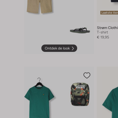
Laatste it
Strøm Cloth
T-shirt
€ 19,95
Ontdek de look