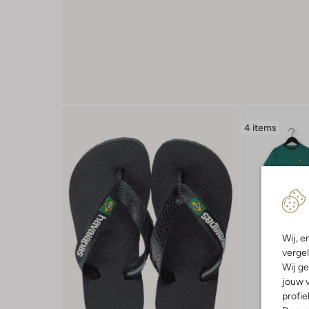
4 items
Wij, e
vergel
Wij ge
jouw v
profie