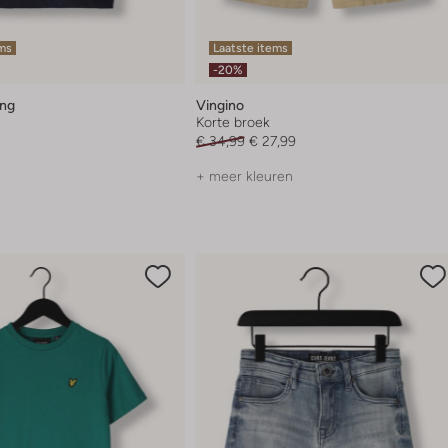
ems
Laatste items
-20%
ing
Vingino
Korte broek
€ 34,99
€ 27,99
+ meer kleuren