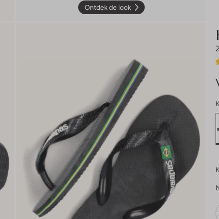
Ontdek de look
K
K