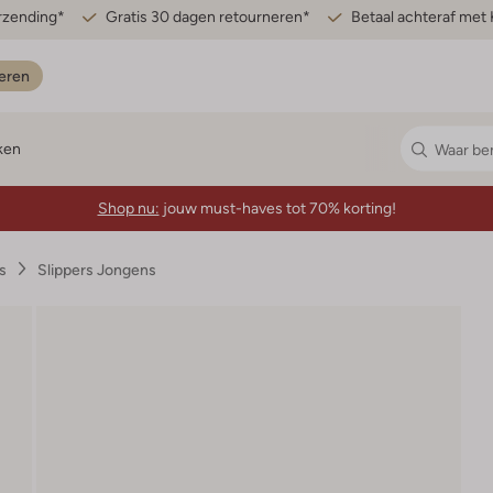
erzending*
Gratis 30 dagen retourneren*
Betaal achteraf met 
eren
ken
Shop nu:
jouw must-haves tot 70% korting!
s
Slippers Jongens