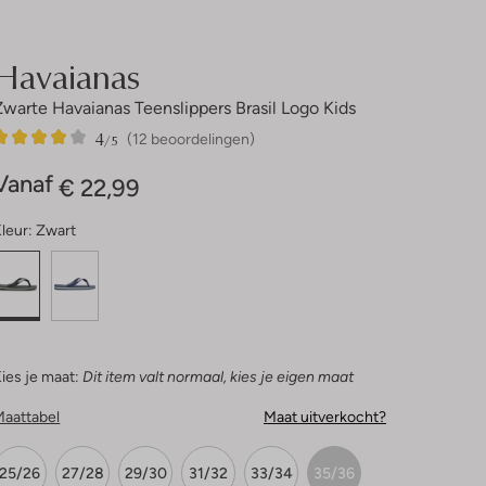
Havaianas
Zwarte Havaianas Teenslippers Brasil Logo Kids
4
12
4
/5
(12 beoordelingen)
Sterren
Vanaf
€ 22,99
leur:
Zwart
ies je maat:
Dit item valt normaal, kies je eigen maat
Maattabel
Maat uitverkocht?
25/26
27/28
29/30
31/32
33/34
35/36