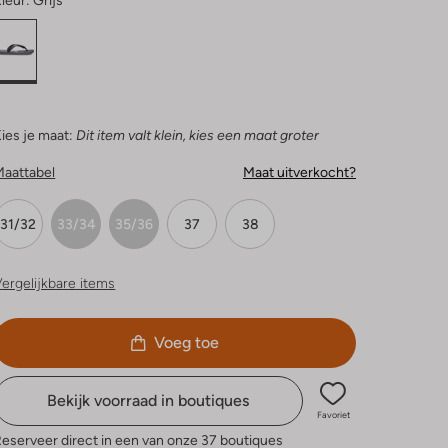
leur:
Grijs
ies je maat:
Dit item valt klein, kies een maat groter
Maattabel
Maat uitverkocht?
31/32
33/34
35/36
37
38
ergelijkbare items
Voeg toe
Bekijk voorraad in boutiques
Favoriet
eserveer direct in een van onze 37 boutiques