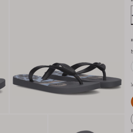
K
K
V
R