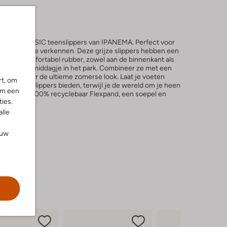
met de CLASSIC teenslippers van IPANEMA. Perfect voor
e en zomer te verkennen. Deze grijze slippers hebben een
akt van comfortabel rubber, zowel aan de binnenkant als
rand of een middagje in het park. Combineer ze met een
 T-shirt voor de ultieme zomerse look. Laat je voeten
rt, om
 die deze slippers bieden, terwijl je de wereld om je heen
om een
emaakt van 100% recyclebaar Flexpand, een soepel en
ies.
alle
ouw