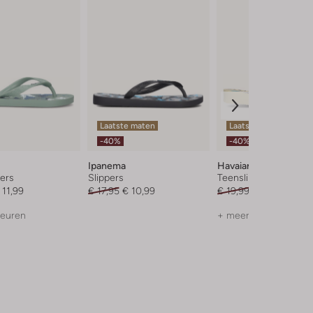
Laatste maten
Laatste maten
-40%
-40%
Ipanema
Havaianas
ers
Slippers
Teenslippers
 11,99
€ 17,95
€ 10,99
€ 19,99
€ 11,99
leuren
+ meer kleuren