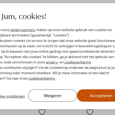
elling & Pasvorm
Omschrijving
Jum, cookies!
Stap in de wereld van avontuur 
jongens die klaar zijn om de lent
uitenkant:
Rubber
n onze
negen partners
, maken op onze website gebruik van cookies en
ronde neus en zijn volledig gema
innenkant:
Rubber
de zool. Ideaal voor een dagje st
ijkbare technieken (gezamenlijk: "cookies").
ol:
Rubber
stoere korte broek en een luchtig
bruiken cookies om ervoor te zorgen dat onze website goed functionee
latte Zool
genieten van het gemak en de stijl
oorkeuren op te slaan, om inzicht te verkrijgen in bezoekersgedrag en 
ontdekt. Ipanema slippers zijn g
Ronde Neus
l op te bouwen van jouw online gedrag voor gepersonaliseerde advertent
Vegan materiaal.
p "Accepteer alle cookies" te klikken, ga je akkoord met het gebruik van 
es zoals omschreven in onze
privacy-
en
cookieverklaring
.
 je voorkeuren wijzigen? Via de cookieknop onderaan de pagina kun je j
mming ieder moment intrekken. Wil je meer informatie of een klacht
nen? Ga naar onze
cookieverklaring
.
Weigeren
Accepteren
kie-instellingen