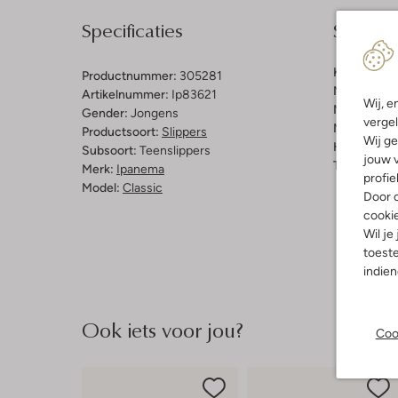
Specificaties
Samenst
Kleur:
Grijs
Productnummer:
305281
Materiaal b
Artikelnummer:
Ip83621
Wij, e
Materiaal b
Gender:
Jongens
vergel
Materiaal zo
Productsoort:
Slippers
Wij ge
Hakvorm:
P
Subsoort:
Teenslippers
jouw v
Type neus:
Merk:
Ipanema
profie
Model:
Classic
Door o
cooki
Wil je
toeste
indie
Ook iets voor jou?
Coo