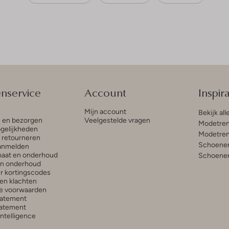
enservice
Account
Inspira
Mijn account
Bekijk all
n en bezorgen
Veelgestelde vragen
Modetren
gelijkheden
Modetren
n retourneren
Schoenen
anmelden
aat en onderhoud
Schoenen
en onderhoud
r kortingscodes
en klachten
e voorwaarden
tatement
atement
 Intelligence