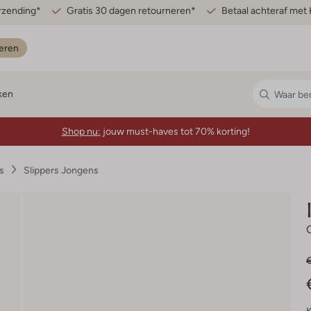
erzending*
Gratis 30 dagen retourneren*
Betaal achteraf met 
eren
ken
Shop nu:
jouw must-haves tot 70% korting!
s
Slippers Jongens
€