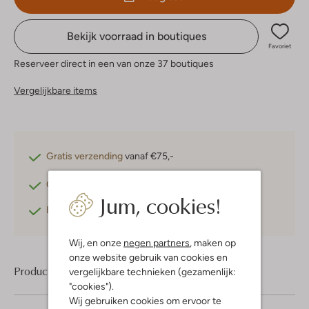
Bekijk voorraad in boutiques
Favoriet
Reserveer direct in een van onze 37 boutiques
Vergelijkbare items
Gratis verzending
vanaf €75,-
Gratis retourneren
binnen 30 dagen*
Jum, cookies!
Betaal achteraf
met Klarna
Wij, en onze
negen partners
, maken op
onze website gebruik van cookies en
Product informatie
vergelijkbare technieken (gezamenlijk:
"cookies").
Wij gebruiken cookies om ervoor te