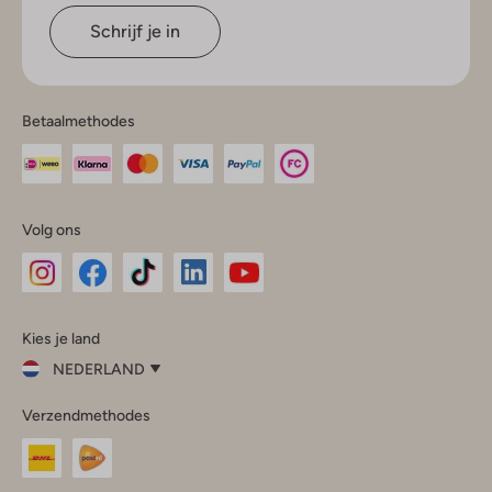
Schrijf je in
Betaalmethodes
Volg ons
Omoda
Omoda
Omoda
Omoda
Omoda
Kies je land
Instagram
Facebook
TikTok
LinkedIn
YouTube
NEDERLAND
Kies
Verzendmethodes
je
Sluit
land
Nederland