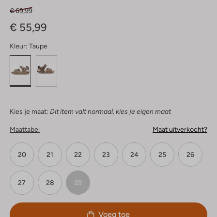
€ 69,99
€ 55,99
Kleur:
Taupe
Kies je maat:
Dit item valt normaal, kies je eigen maat
Maattabel
Maat uitverkocht?
20
21
22
23
24
25
26
27
28
29
Voeg toe