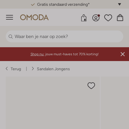
Gratis standaard verzending*
Menu
Shop nu:
jouw must-haves tot 70% korting!
Terug
Sandalen Jongens