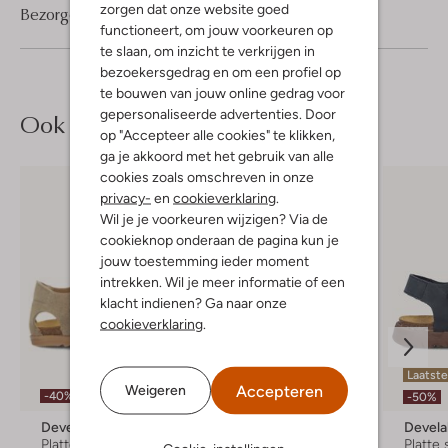
zorgen dat onze website goed
Bezorgen & retourneren
functioneert, om jouw voorkeuren op
te slaan, om inzicht te verkrijgen in
bezoekersgedrag en om een profiel op
te bouwen van jouw online gedrag voor
gepersonaliseerde advertenties. Door
Ook iets voor jou?
op "Accepteer alle cookies" te klikken,
ga je akkoord met het gebruik van alle
cookies zoals omschreven in onze
privacy-
en
cookieverklaring
.
Wil je je voorkeuren wijzigen? Via de
cookieknop onderaan de pagina kun je
jouw toestemming ieder moment
intrekken. Wil je meer informatie of een
klacht indienen? Ga naar onze
cookieverklaring
.
Laatst
Accepteren
Weigeren
-40%
-40%
-50%
Develab
Develab
Devel
Platte sandalen
Platte sandalen
Platte