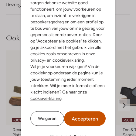
zorgen dat onze website goed
Bezorgen & retourneren
functioneert, om jouw voorkeuren op
te slaan, om inzicht te verkrijgen in
bezoekersgedrag en om een profiel op
te bouwen van jouw online gedrag voor
gepersonaliseerde advertenties. Door
Ook iets voor jou?
op "Accepteer alle cookies" te klikken,
ga je akkoord met het gebruik van alle
cookies zoals omschreven in onze
privacy-
en
cookieverklaring
.
Wil je je voorkeuren wijzigen? Via de
cookieknop onderaan de pagina kun je
jouw toestemming ieder moment
intrekken. Wil je meer informatie of een
klacht indienen? Ga naar onze
cookieverklaring
.
Accepteren
Weigeren
-30%
-50%
-50%
Develab
Develab
Ton & 
Platte sandalen
Platte sandalen
Sandal