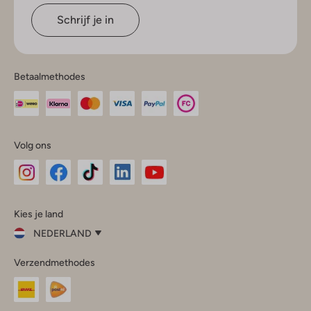
Schrijf je in
Betaalmethodes
Volg ons
Omoda
Omoda
Omoda
Omoda
Omoda
Kies je land
Instagram
Facebook
TikTok
LinkedIn
YouTube
NEDERLAND
Kies
Verzendmethodes
je
Sluit
land
Nederland