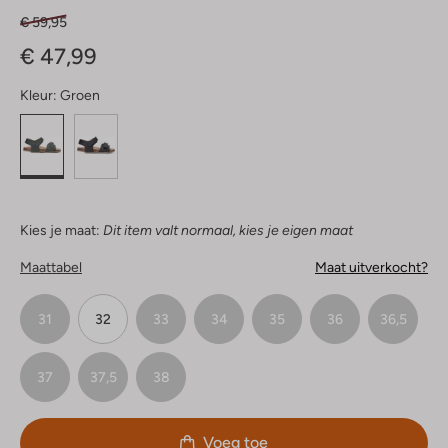
€ 59,95
€ 47,99
Kleur:
Groen
Kies je maat:
Dit item valt normaal, kies je eigen maat
Maattabel
Maat uitverkocht?
31
32
33
34
35
36
36,5
37
37,5
38
Voeg toe