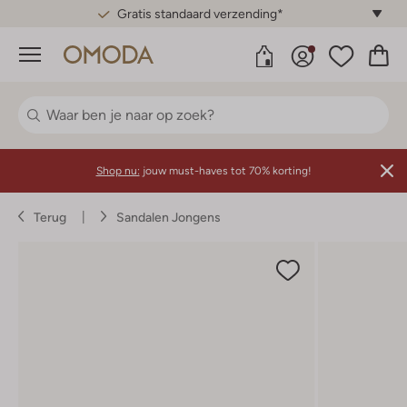
Gratis standaard verzending*
Menu
Shop nu:
jouw must-haves tot 70% korting!
Terug
Sandalen Jongens