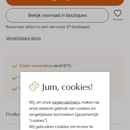
Bekijk voorraad in boutiques
Favoriet
Reserveer direct in een van onze 37 boutiques
Vergelijkbare items
Gratis verzending
vanaf €75,-
Gratis retourneren
binnen 30 dagen*
Jum, cookies!
Betaal achteraf
met Klarna
Wij, en onze
negen partners
, maken op
onze website gebruik van cookies en
Product informatie
vergelijkbare technieken (gezamenlijk:
"cookies").
Wij gebruiken cookies om ervoor te