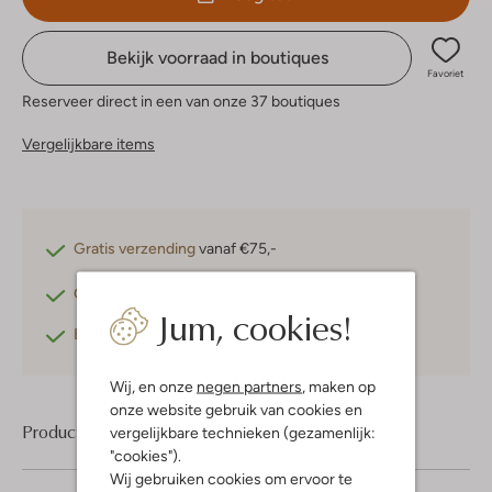
Bekijk voorraad in boutiques
Favoriet
Reserveer direct in een van onze 37 boutiques
Vergelijkbare items
Gratis verzending
vanaf €75,-
Gratis retourneren
binnen 30 dagen*
Jum, cookies!
Betaal achteraf
met Klarna
Wij, en onze
negen partners
, maken op
onze website gebruik van cookies en
Product informatie
vergelijkbare technieken (gezamenlijk:
"cookies").
Wij gebruiken cookies om ervoor te