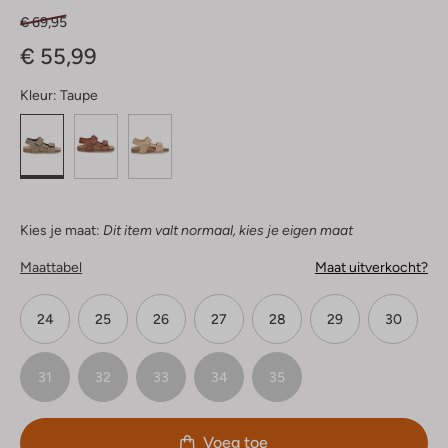
€ 69,95
€ 55,99
Kleur:
Taupe
Kies je maat:
Dit item valt normaal, kies je eigen maat
Maattabel
Maat uitverkocht?
24
25
26
27
28
29
30
31
32
33
34
35
Voeg toe