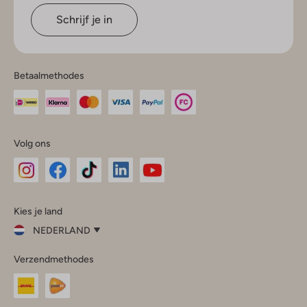
Schrijf je in
Betaalmethodes
Volg ons
Omoda
Omoda
Omoda
Omoda
Omoda
Kies je land
Instagram
Facebook
TikTok
LinkedIn
YouTube
NEDERLAND
Kies
Verzendmethodes
je
Sluit
land
Nederland