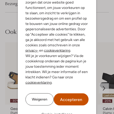
zorgen dat onze website goed
Bezorgen & retourneren
functioneert, om jouw voorkeuren op
te slaan, om inzicht te verkrijgen in
bezoekersgedrag en om een profiel op
te bouwen van jouw online gedrag voor
gepersonaliseerde advertenties. Door
Ook iets voor jou?
op "Accepteer alle cookies" te klikken,
ga je akkoord met het gebruik van alle
cookies zoals omschreven in onze
privacy-
en
cookieverklaring
.
Wil je je voorkeuren wijzigen? Via de
cookieknop onderaan de pagina kun je
jouw toestemming ieder moment
intrekken. Wil je meer informatie of een
klacht indienen? Ga naar onze
cookieverklaring
.
Laatste
Accepteren
Weigeren
-30%
-40%
-20%
Geox
Develab
Calvin 
Platte sandalen
Platte sandalen
Platte