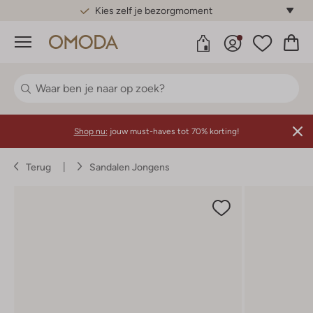
Gratis standaard verzending*
Menu
Shop nu:
jouw must-haves tot 70% korting!
Terug
Sandalen Jongens