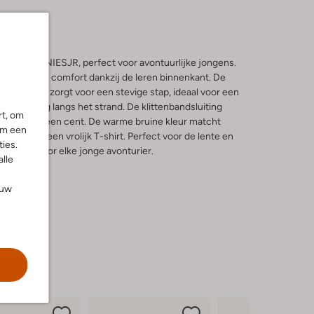
van BUNNIESJR, perfect voor avontuurlijke jongens.
eus bieden comfort dankzij de leren binnenkant. De
rken zool zorgt voor een stevige stap, ideaal voor een
n wandeling langs het strand. De klittenbandsluiting
rt, om
fluitje van een cent. De warme bruine kleur matcht
om een
 broek en een vrolijk T-shirt. Perfect voor de lente en
ies.
st-have voor elke jonge avonturier.
alle
ouw