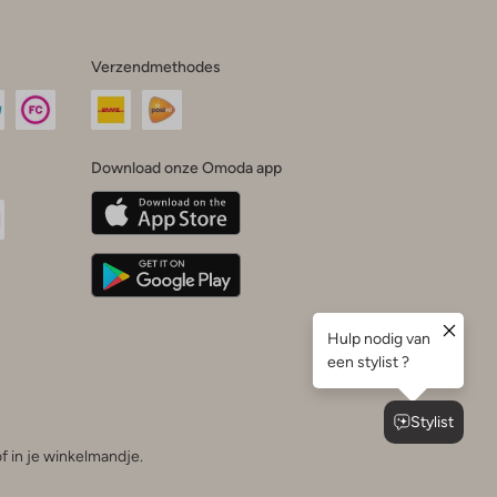
Verzendmethodes
Download onze Omoda app
oda
n
uTube
f in je winkelmandje.