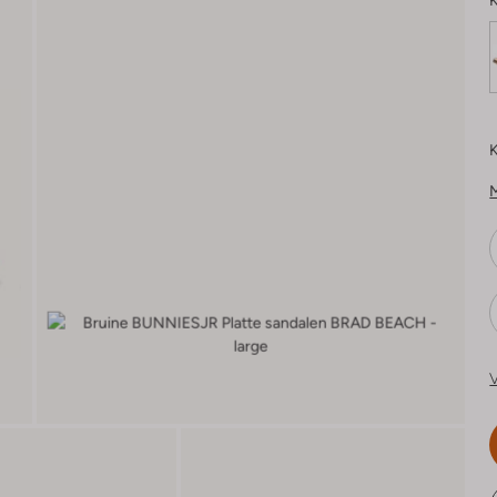
K
K
V