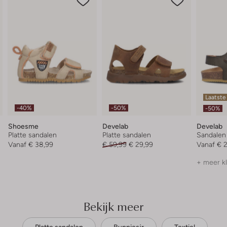
Laatste
-40%
-50%
-50%
Shoesme
Develab
Develab
Platte sandalen
Platte sandalen
Sandalen
Vanaf
€ 38,99
€ 59,99
€ 29,99
Vanaf
€ 
+ meer k
Bekijk meer