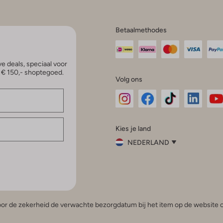
Betaalmethodes
e deals, speciaal voor
p € 150,- shoptegoed.
Volg ons
Omoda
Omoda
Omoda
Omoda
Om
Kies je land
Instagram
Facebook
TikTok
LinkedI
Yo
NEDERLAND
Kies
je
Sluit
land
Nederland
België
(Nederlands)
 voor de zekerheid de verwachte bezorgdatum bij het item op de website o
Belgique
(Français)