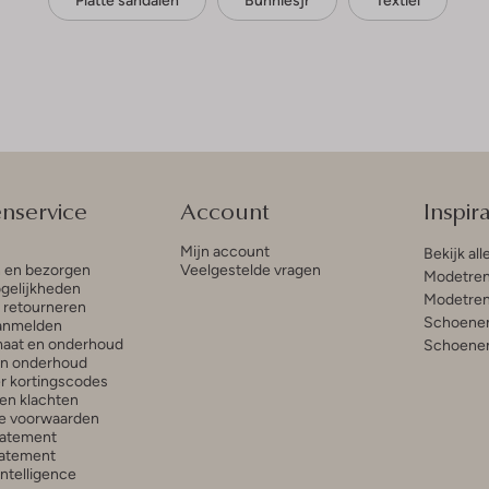
Platte sandalen
Bunniesjr
Textiel
enservice
Account
Inspira
Mijn account
Bekijk all
n en bezorgen
Veelgestelde vragen
Modetren
gelijkheden
Modetren
n retourneren
Schoenen
anmelden
aat en onderhoud
Schoenen
en onderhoud
r kortingscodes
en klachten
e voorwaarden
tatement
atement
 Intelligence