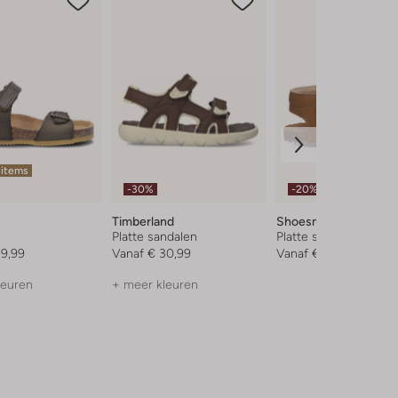
 items
-30%
-20%
Timberland
Shoesme
Platte sandalen
Platte sandalen
29,99
Vanaf
€ 30,99
Vanaf
€ 55,99
leuren
+ meer kleuren