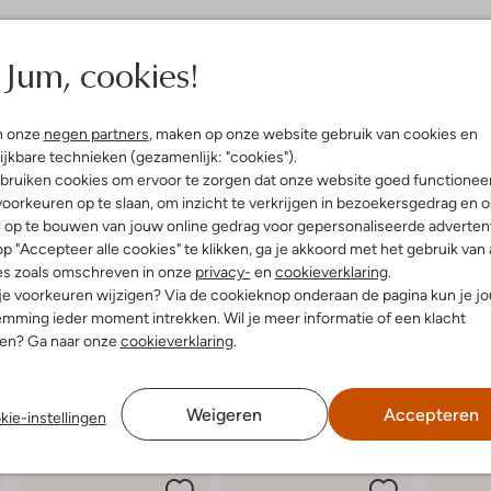
elling & Pasvorm
Omschrijving
Jum, cookies!
Ontdek de BRAD BEACH sandalen 
thcore Aesthetic
Deze platte sandalen met ronde n
n onze
negen partners
, maken op onze website gebruik van cookies en
uitenkant:
Textiel
combinatie van een rubberen en ku
ijkbare technieken (gezamenlijk: "cookies").
innenkant:
Leer
middagje spelen in het park of ee
bruiken cookies om ervoor te zorgen dat onze website goed functionee
ol:
Rubber, Kurk
maakt het aan- en uittrekken een 
oorkeuren op te slaan, om inzicht te verkrijgen in bezoekersgedrag en 
g:
Klittenband
moeiteloos met een luchtige korte
l op te bouwen van jouw online gedrag voor gepersonaliseerde advertent
lateauzool
zomer, deze sandalen zijn een mu
p "Accepteer alle cookies" te klikken, ga je akkoord met het gebruik van 
Ronde Neus
es zoals omschreven in onze
privacy-
en
cookieverklaring
.
 je voorkeuren wijzigen? Via de cookieknop onderaan de pagina kun je j
mming ieder moment intrekken. Wil je meer informatie of een klacht
nen? Ga naar onze
cookieverklaring
.
Weigeren
Accepteren
kie-instellingen