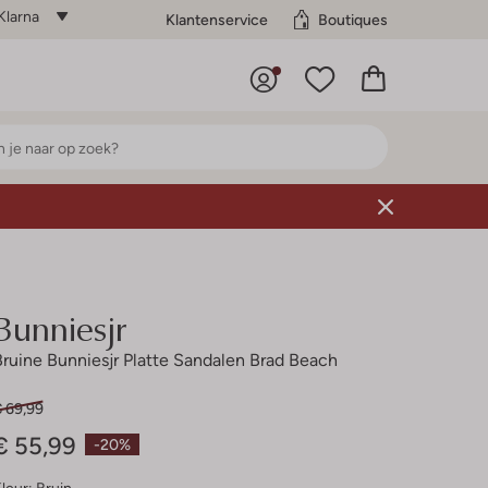
Klarna
Klantenservice
Boutiques
Bunniesjr
Bruine Bunniesjr Platte Sandalen Brad Beach
€ 69,99
€ 55,99
-20%