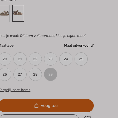
leur:
Bruin
ies je maat:
Dit item valt normaal, kies je eigen maat
Maattabel
Maat uitverkocht?
20
21
22
23
24
25
26
27
28
29
ergelijkbare items
Voeg toe