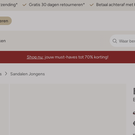
erzending*
Gratis 30 dagen retourneren*
Betaal achteraf met 
eren
ken
Shop nu:
jouw must-haves tot 70% korting!
s
Sandalen Jongens