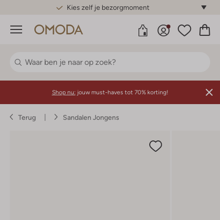
Gratis standaard verzending*
Menu
Shop nu:
jouw must-haves tot 70% korting!
Terug
Sandalen Jongens