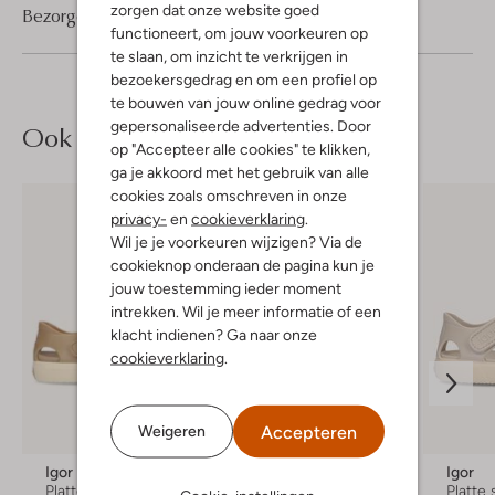
zorgen dat onze website goed
Bezorgen & retourneren
functioneert, om jouw voorkeuren op
te slaan, om inzicht te verkrijgen in
bezoekersgedrag en om een profiel op
te bouwen van jouw online gedrag voor
gepersonaliseerde advertenties. Door
Ook iets voor jou?
op "Accepteer alle cookies" te klikken,
ga je akkoord met het gebruik van alle
cookies zoals omschreven in onze
privacy-
en
cookieverklaring
.
Wil je je voorkeuren wijzigen? Via de
cookieknop onderaan de pagina kun je
jouw toestemming ieder moment
intrekken. Wil je meer informatie of een
klacht indienen? Ga naar onze
cookieverklaring
.
Laatste maten
Accepteren
Weigeren
-50%
Igor
Shoesme
Igor
Platte sandalen
Sandalen
Platte