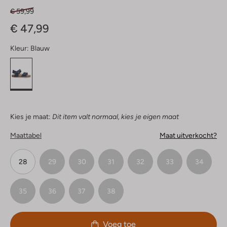
€ 59,99
€ 47,99
Kleur:
Blauw
Kies je maat:
Dit item valt normaal, kies je eigen maat
Maattabel
Maat uitverkocht?
28
29
30
31
32
33
34
35
36
37
38
Voeg toe