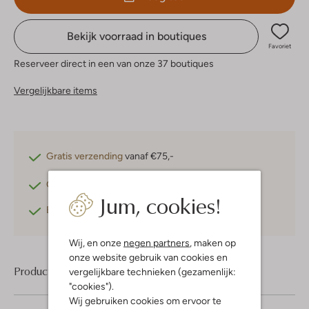
Bekijk voorraad in boutiques
Favoriet
Reserveer direct in een van onze 37 boutiques
Vergelijkbare items
Gratis verzending
vanaf €75,-
Gratis retourneren
binnen 30 dagen*
Jum, cookies!
Betaal achteraf
met Klarna
Wij, en onze
negen partners
, maken op
onze website gebruik van cookies en
Product informatie
vergelijkbare technieken (gezamenlijk:
"cookies").
Wij gebruiken cookies om ervoor te