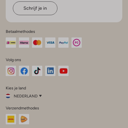
Schrijf je in
Betaalmethodes
Volg ons
Omoda
Omoda
Omoda
Omoda
Omoda
Kies je land
Instagram
Facebook
TikTok
LinkedIn
YouTube
NEDERLAND
Kies
Verzendmethodes
je
Sluit
land
Nederland