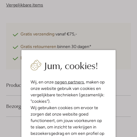
Vergelijkbare items
Gratis verzending
vanaf €75,-
Gratis retourneren
binnen 30 dagen*
Betaal achteraf
met Klarna
Jum, cookies!
Wij, en onze
negen partners
, maken op
Product informatie
onze website gebruik van cookies en
vergelijkbare technieken (gezamenlijk:
"cookies").
Bezorgen & retourneren
Wij gebruiken cookies om ervoor te
zorgen dat onze website goed
functioneert, om jouw voorkeuren op
te slaan, om inzicht te verkrijgen in
bezoekersgedrag en om een profiel op