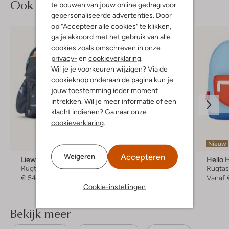
Ook iets voor jou?
te bouwen van jouw online gedrag voor
gepersonaliseerde advertenties. Door
op "Accepteer alle cookies" te klikken,
ga je akkoord met het gebruik van alle
cookies zoals omschreven in onze
privacy-
en
cookieverklaring
.
Wil je je voorkeuren wijzigen? Via de
cookieknop onderaan de pagina kun je
jouw toestemming ieder moment
intrekken. Wil je meer informatie of een
klacht indienen? Ga naar onze
cookieverklaring
.
Nieuw
Accepteren
Weigeren
Liewood
Liewood
Hello 
Rugtas
Rugtas
Rugta
€ 54,99
€ 54,99
Vanaf
Cookie-instellingen
Bekijk meer