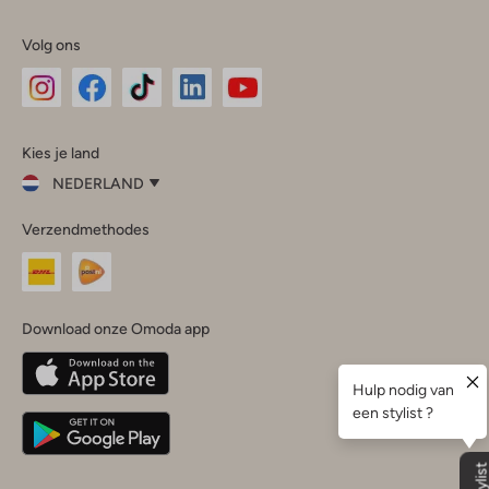
Volg ons
Omoda
Omoda
Omoda
Omoda
Omoda
Kies je land
Instagram
Facebook
TikTok
LinkedIn
YouTube
NEDERLAND
Kies
Verzendmethodes
je
Sluit
land
Nederland
België
(Nederlands)
Download onze Omoda app
Belgique
(Français)
Deutschland