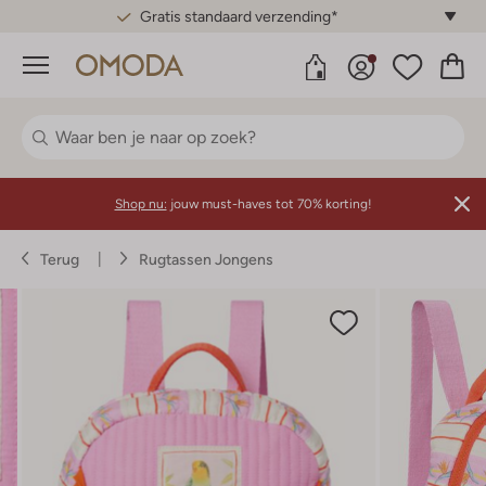
Gratis standaard verzending*
Menu
Shop nu:
jouw must-haves tot 70% korting!
Terug
Rugtassen Jongens