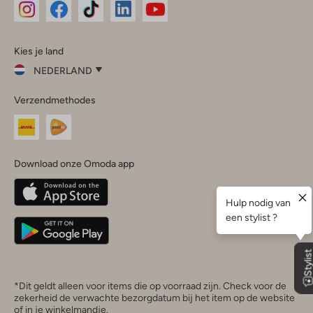
Omoda
Omoda
Omoda
Omoda
Omoda
Kies je land
Instagram
Facebook
TikTok
LinkedIn
YouTube
NEDERLAND
Kies
Verzendmethodes
je
Sluit
land
Nederland
België
(Nederlands)
Download onze Omoda app
Belgique
(Français)
Deutschland
*Dit geldt alleen voor items die op voorraad zijn. Check voor de
zekerheid de verwachte bezorgdatum bij het item op de website
of in je winkelmandje.