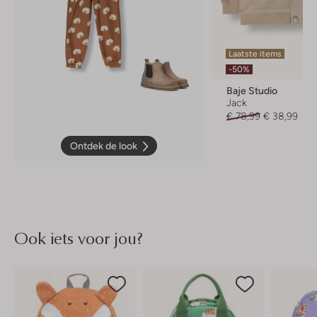
Laatste items
-50%
Baje Studio
Jack
€ 78,99
€ 38,99
Ontdek de look
Ook iets voor jou?