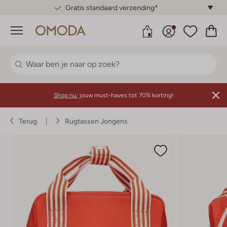
Gratis standaard verzending*
Menu
Shop nu:
jouw must-haves tot 70% korting!
Terug
Rugtassen Jongens