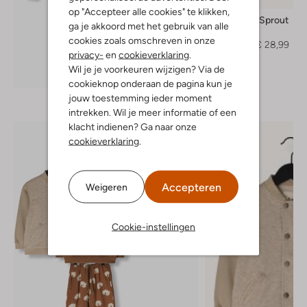
op "Accepteer alle cookies" te klikken,
Sproet & Sprout
ga je akkoord met het gebruik van alle
Vest
cookies zoals omschreven in onze
€ 58,99
€ 28,99
privacy-
en
cookieverklaring
.
Wil je je voorkeuren wijzigen? Via de
Ontdek de look
cookieknop onderaan de pagina kun je
jouw toestemming ieder moment
intrekken. Wil je meer informatie of een
klacht indienen? Ga naar onze
cookieverklaring
.
Accepteren
Weigeren
Cookie-instellingen