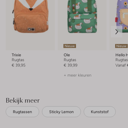
Nieuw
Nieuw
Trixie
Ole
Hello 
Rugtas
Rugtas
Rugta
€ 39,95
€ 39,99
Vanaf
+ meer kleuren
Bekijk meer
Rugtassen
Sticky Lemon
Kunststof