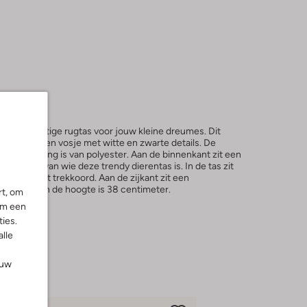
s een schattige rugtas voor jouw kleine dreumes. Dit
oorzijde een vosje met witte en zwarte details. De
en de voering is van polyester. Aan de binnenkant zit een
een weet van wie deze trendy dierentas is. In de tas zit
iddel van het trekkoord. Aan de zijkant zit een
ntimeter en de hoogte is 38 centimeter.
rt, om
om een
ies.
alle
ouw