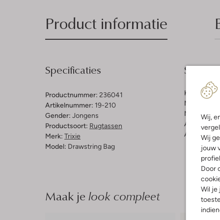
Product informatie
Specificaties
Samenst
Kleur:
Cogn
Productnummer:
236041
Materiaal b
Artikelnummer:
19-210
Materiaal b
Gender:
Jongens
Wij, e
Afmetingen
Productsoort:
Rugtassen
vergel
Afneembaar
Merk:
Trixie
Wij ge
Model:
Drawstring Bag
jouw v
profie
Door o
cooki
Wil je
Maak je
look compleet
toeste
indie