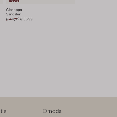
-20%
Gioseppo
Sandalen
€ 44,95
€ 35,99
tie
Omoda