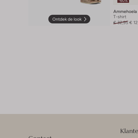
-60%
Ammehoela
T-shirt
Ontdek de look
€ 32,95
€ 12
Klant
Contact