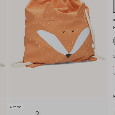
K
M
V
S
V
R
4 items