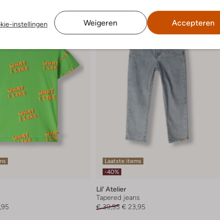
Weigeren
Accepteren
kie-instellingen
ems
Laatste items
-40%
Lil' Atelier
Tapered jeans
,95
€ 39,95
€ 23,95