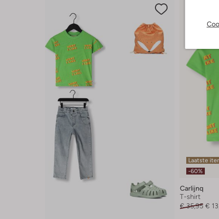
Coo
Laatste it
-60%
Carlijnq
T-shirt
€ 35,95
€ 13