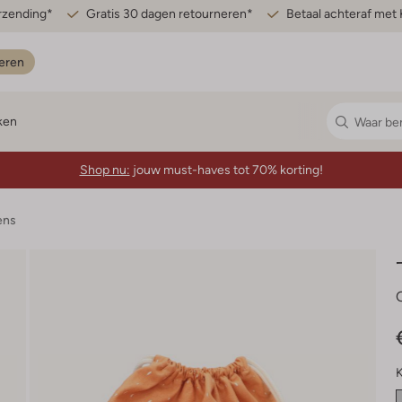
erzending*
Gratis 30 dagen retourneren*
Betaal achteraf met 
eren
ken
Shop nu:
jouw must-haves tot 70% korting!
ens
K