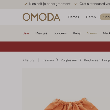
Kies zelf je bezorgmoment
Gratis standaard v
Dames
Heren
Kind
Sale
Meisjes
Jongens
Baby
Nieuw
Mer
Terug
Tassen
Rugtassen
Rugtassen Jong