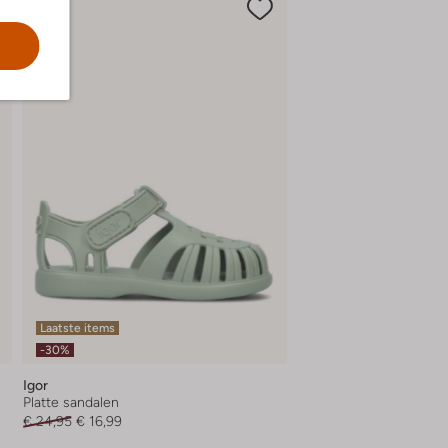
Laatste items
-30%
Igor
Platte sandalen
€ 24,95
€ 16,99