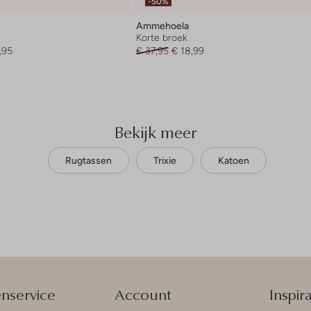
-50%
Ammehoela
Korte broek
,95
€ 37,95
€ 18,99
Bekijk meer
Rugtassen
Trixie
Katoen
enservice
Account
Inspira