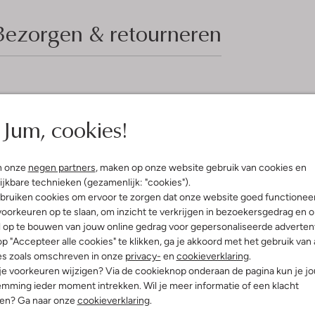
Bezorgen & retourneren
elling & Pasvorm
Omschrijving
Jum, cookies!
ac
Deze rugzak van het merk Trixie i
cognackleurige item heeft op de v
uitenkant:
Katoen
buitenstof is gemaakt van katoen 
innenkant:
Polyester
n onze
negen partners
, maken op onze website gebruik van cookies en
heel handig naamlabel zodat ieder
:
33 X Nvt X 38 Cm
ijkbare technieken (gezamenlijk: "cookies").
één ritsvak en de tas sluit door m
 hengsel:
Nee
merkembleem. De lengte is 33 ce
bruiken cookies om ervoor te zorgen dat onze website goed functionee
oorkeuren op te slaan, om inzicht te verkrijgen in bezoekersgedrag en 
l op te bouwen van jouw online gedrag voor gepersonaliseerde advertent
p "Accepteer alle cookies" te klikken, ga je akkoord met het gebruik van 
es zoals omschreven in onze
privacy-
en
cookieverklaring
.
 je voorkeuren wijzigen? Via de cookieknop onderaan de pagina kun je j
mming ieder moment intrekken. Wil je meer informatie of een klacht
nen? Ga naar onze
cookieverklaring
.