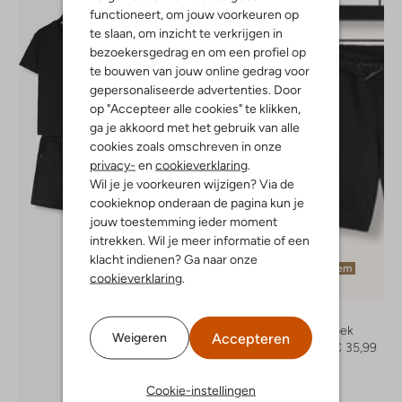
functioneert, om jouw voorkeuren op
te slaan, om inzicht te verkrijgen in
bezoekersgedrag en om een profiel op
te bouwen van jouw online gedrag voor
gepersonaliseerde advertenties. Door
op "Accepteer alle cookies" te klikken,
ga je akkoord met het gebruik van alle
cookies zoals omschreven in onze
privacy-
en
cookieverklaring
.
Wil je je voorkeuren wijzigen? Via de
cookieknop onderaan de pagina kun je
jouw toestemming ieder moment
intrekken. Wil je meer informatie of een
klacht indienen? Ga naar onze
Laatste item
cookieverklaring
.
-40%
Ballin
Korte broek
Accepteren
Weigeren
€ 59,99
€ 35,99
Ontdek de look
Cookie-instellingen