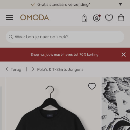
Gratis standaard verzending*
Menu
Shop nu:
jouw must-haves tot 70% korting!
Terug
Polo's & T-Shirts Jongens