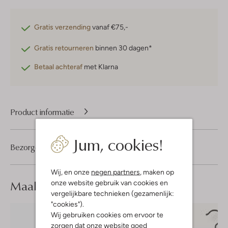
Gratis verzending
vanaf €75,-
Gratis retourneren
binnen 30 dagen*
Betaal achteraf
met Klarna
Product informatie
Jum, cookies!
Bezorgen & retourneren
Wij, en onze
negen partners
, maken op
Maak je
look compleet
onze website gebruik van cookies en
vergelijkbare technieken (gezamenlijk:
"cookies").
Wij gebruiken cookies om ervoor te
zorgen dat onze website goed