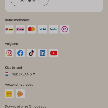
Schrijf je in
Betaalmethodes
Volg ons
Omoda
Omoda
Omoda
Omoda
Omoda
Kies je land
Instagram
Facebook
TikTok
LinkedIn
YouTube
NEDERLAND
Kies
Verzendmethodes
je
Sluit
land
Nederland
België
(Nederlands)
Download onze Omoda app