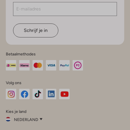
Schrijf je in
Betaalmethodes
Volg ons
Omoda
Omoda
Omoda
Omoda
Omoda
Kies je land
Instagram
Facebook
TikTok
LinkedIn
YouTube
NEDERLAND
Kies