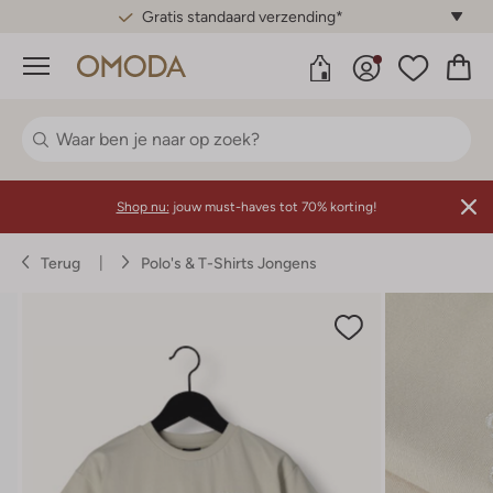
Gratis standaard verzending*
Menu
Shop nu:
jouw must-haves tot 70% korting!
Terug
Polo's & T-Shirts Jongens