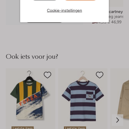
-50%
Cookie-instellingen
Stella Mccartney Ki
Straight leg jeans
Ontdek de look
€ 94,95
€ 46,99
Ook iets voor jou?
Laatste item
Laatste item