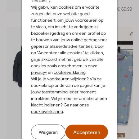
"cookies").
Jack
Ontdek de look
Wij gebruiken cookies om ervoor te
€ 139,95
€ 69,99
zorgen dat onze website goed
functioneert, om jouw voorkeuren op
te slaan, om inzicht te verkrijgen in
bezoekersgedrag en om een profiel op
te bouwen van jouw online gedrag voor
gepersonaliseerde advertenties. Door
op "Accepteer alle cookies" te klikken,
ga je akkoord met het gebruik van alle
cookies zoals omschreven in onze
privacy-
en
cookieverklaring
.
Wil je je voorkeuren wijzigen? Via de
cookieknop onderaan de pagina kun je
jouw toestemming ieder moment
intrekken. Wil je meer informatie of een
klacht indienen? Ga naar onze
cookieverklaring
.
Accepteren
Weigeren
Laatste items