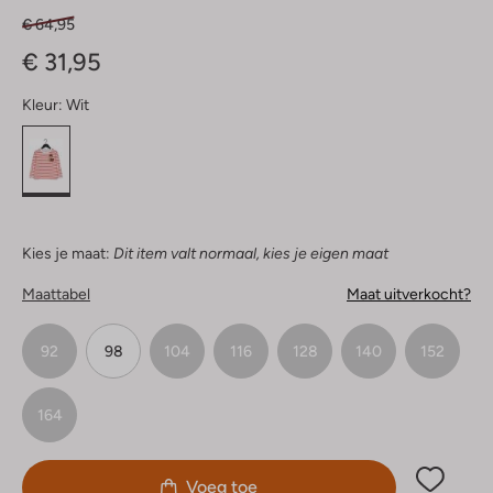
€ 64,95
€ 31,95
Kleur:
Wit
Kies je maat:
Dit item valt normaal, kies je eigen maat
Maattabel
Maat uitverkocht?
92
98
104
116
128
140
152
164
Voeg toe