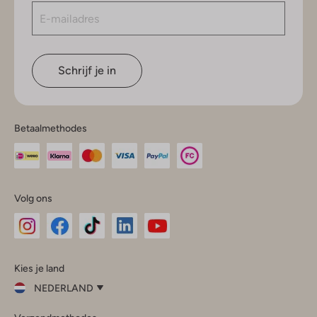
Schrijf je in
Betaalmethodes
Volg ons
Omoda
Omoda
Omoda
Omoda
Omoda
Kies je land
Instagram
Facebook
TikTok
LinkedIn
YouTube
NEDERLAND
Kies