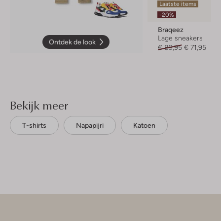
Laatste items
-20%
Braqeez
Lage sneakers
Ontdek de look
€ 89,95
€ 71,95
Bekijk meer
T-shirts
Napapijri
Katoen