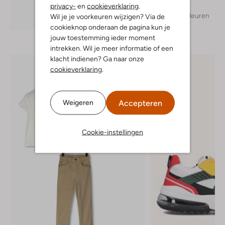
privacy-
en
cookieverklaring
.
+ meer kleuren
Wil je je voorkeuren wijzigen? Via de
Ontdek de look
cookieknop onderaan de pagina kun je
jouw toestemming ieder moment
intrekken. Wil je meer informatie of een
klacht indienen? Ga naar onze
cookieverklaring
.
Accepteren
Weigeren
Cookie-instellingen