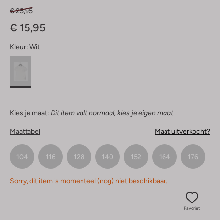
€ 25,95
€ 15,95
Kleur:
Wit
Kies je maat:
Dit item valt normaal, kies je eigen maat
Maattabel
Maat uitverkocht?
104
116
128
140
152
164
176
Sorry, dit item is momenteel (nog) niet beschikbaar.
Favoriet