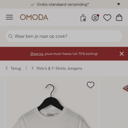
Gratis standaard verzending*
Menu
Shop nu:
jouw must-haves tot 70% korting!
Terug
Polo's & T-Shirts Jongens