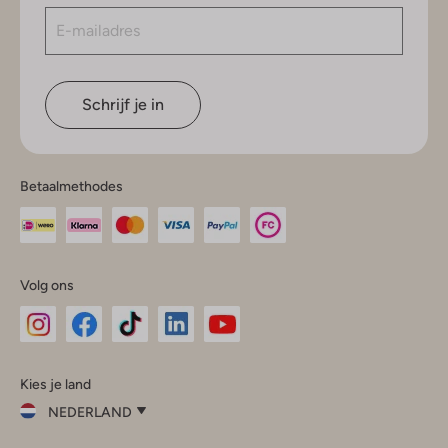
Schrijf je in
Betaalmethodes
Volg ons
Omoda
Omoda
Omoda
Omoda
Omoda
Kies je land
Instagram
Facebook
TikTok
LinkedIn
YouTube
NEDERLAND
Kies