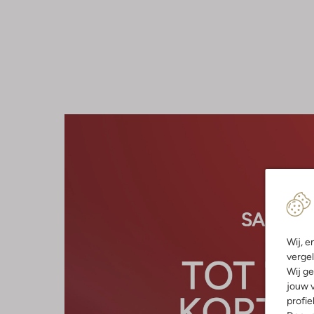
Wij, e
vergel
Wij ge
jouw v
profie