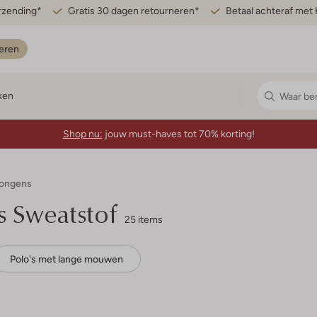
erzending*
Gratis 30 dagen retourneren*
Betaal achteraf met 
eren
ken
Shop nu:
jouw must-haves tot 70% korting!
 Jongens
ns Sweatstof
25 items
Polo's met lange mouwen