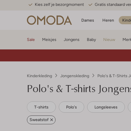
Kies zelf je bezorgmoment
Gratis standaard v
Dames
Heren
Kind
Sale
Meisjes
Jongens
Baby
Nieuw
Mer
Kinderkleding
Jongenskleding
Polo's & T-Shirts
Polo's & T-shirts Jonge
T-shirts
Polo's
Longsleeves
Sweatstof