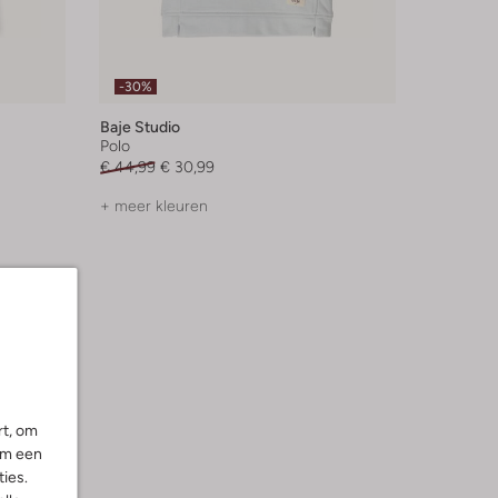
-30%
Baje Studio
Polo
€ 44,99
€ 30,99
+ meer kleuren
rt, om
om een
ies.