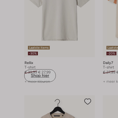
Laatste items
Laatst
-30%
-20%
Rellix
Daily7
T-shirt
T-shirt
€ 39,99
€ 27,99
€ 27,99
Shop hier
+ meer kleuren
+ meer k