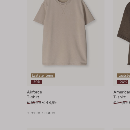
Laatste items
Laatste
-30%
-20%
Airforce
American
T-shirt
T-shirt
€ 69,99
€ 48,99
€ 54,99
+ meer kleuren