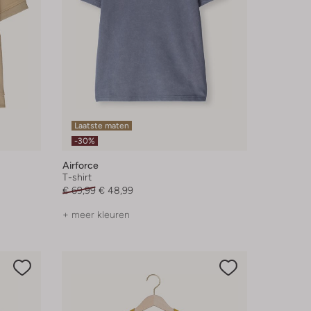
Laatste maten
-30%
Airforce
T-shirt
€ 69,99
€ 48,99
+ meer kleuren