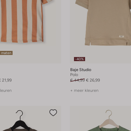
e maten
-40%
Baje Studio
Polo
€ 21,99
€ 44,99
€ 26,99
leuren
+ meer kleuren