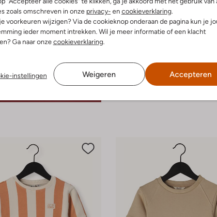
p "Accepteer alle cookies" te klikken, ga je akkoord met het gebruik van 
es zoals omschreven in onze
privacy-
en
cookieverklaring
.
 je voorkeuren wijzigen? Via de cookieknop onderaan de pagina kun je j
mming ieder moment intrekken. Wil je meer informatie of een klacht
nen? Ga naar onze
cookieverklaring
.
Weigeren
Accepteren
kie-instellingen