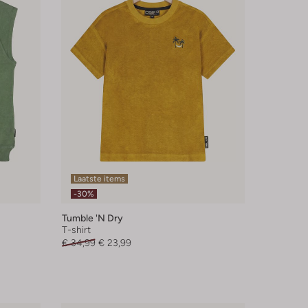
Laatste items
-30%
Tumble 'n Dry
T-shirt
€ 34,99
€ 23,99