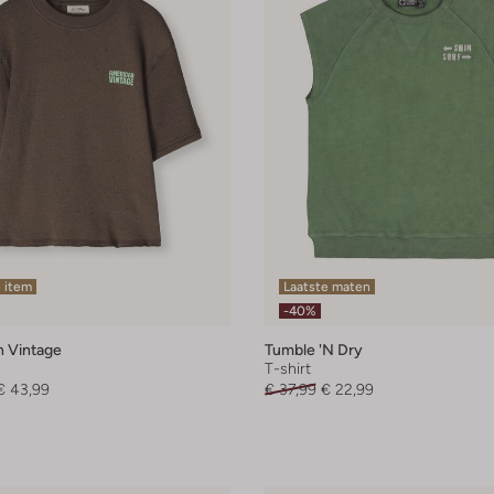
 item
Laatste maten
-40%
 Vintage
Tumble 'n Dry
T-shirt
€ 43,99
€ 37,99
€ 22,99