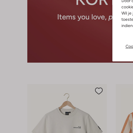
Door o
cooki
Wil je
toeste
indie
Coo