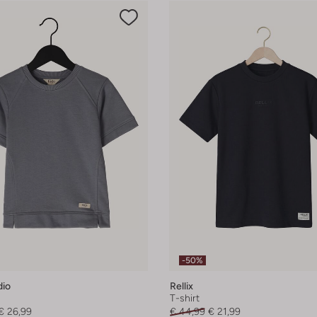
-50%
dio
Rellix
T-shirt
€ 26,99
€ 44,99
€ 21,99