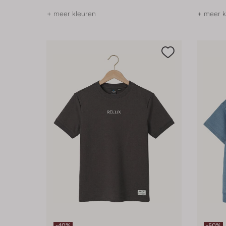
+ meer kleuren
+ meer k
-40%
-50%