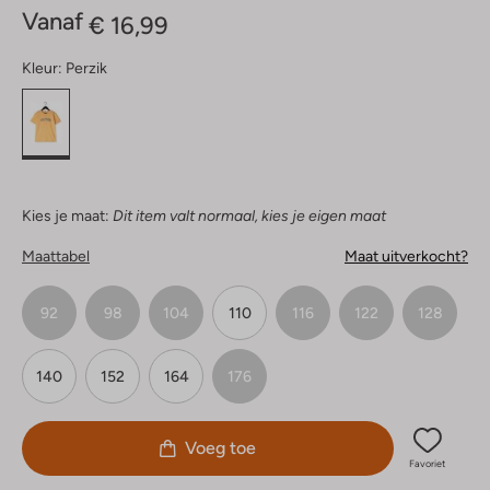
Vanaf
€ 16,99
Kleur:
Perzik
Kies je maat:
Dit item valt normaal, kies je eigen maat
Maattabel
Maat uitverkocht?
92
98
104
110
116
122
128
140
152
164
176
Voeg toe
Favoriet