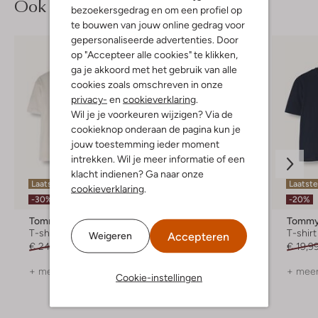
Ook iets voor jou?
bezoekersgedrag en om een profiel op
te bouwen van jouw online gedrag voor
gepersonaliseerde advertenties. Door
op "Accepteer alle cookies" te klikken,
ga je akkoord met het gebruik van alle
cookies zoals omschreven in onze
privacy-
en
cookieverklaring
.
Wil je je voorkeuren wijzigen? Via de
cookieknop onderaan de pagina kun je
jouw toestemming ieder moment
intrekken. Wil je meer informatie of een
klacht indienen? Ga naar onze
Laatste item
Laatst
cookieverklaring
.
-30%
-30%
-20%
Tommy Hilfiger
Lyle & Scott
Tommy 
T-shirt
Polo
T-shirt
Accepteren
Weigeren
€ 24,99
€ 16,99
€ 21,99
€ 14,99
€ 19,9
+ meer kleuren
+ meer kleuren
+ meer
Cookie-instellingen