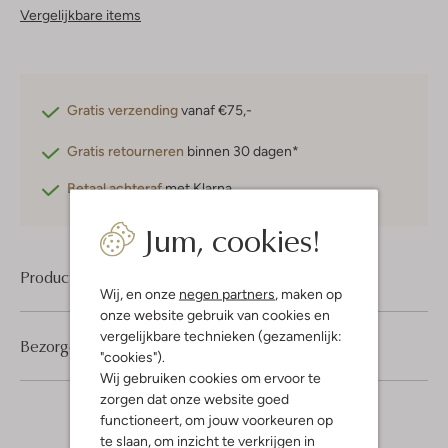
Vergelijkbare items
Gratis verzending
vanaf €75,-
Gratis retourneren
binnen 30 dagen*
Betaal achteraf
met Klarna
Jum, cookies!
Product informatie
Wij, en onze
negen partners
, maken op
onze website gebruik van cookies en
vergelijkbare technieken (gezamenlijk:
Bezorgen & retourneren
"cookies").
Wij gebruiken cookies om ervoor te
zorgen dat onze website goed
functioneert, om jouw voorkeuren op
te slaan, om inzicht te verkrijgen in