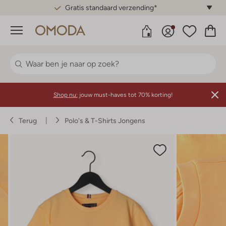
Gratis standaard verzending*
Menu
Shop nu:
jouw must-haves tot 70% korting!
Terug
Polo's & T-Shirts Jongens