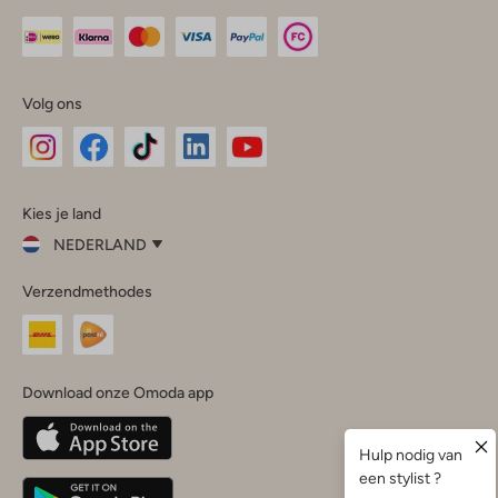
Volg ons
Omoda
Omoda
Omoda
Omoda
Omoda
Kies je land
Instagram
Facebook
TikTok
LinkedIn
YouTube
NEDERLAND
Kies
Verzendmethodes
je
Sluit
land
Nederland
België
(Nederlands)
Download onze Omoda app
Belgique
(Français)
Deutschland