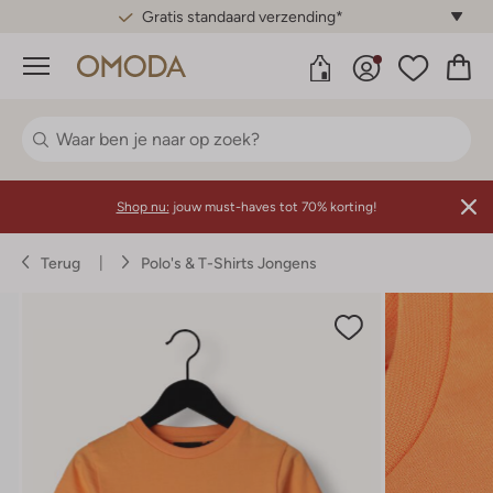
Gratis standaard verzending*
Menu
Shop nu:
jouw must-haves tot 70% korting!
Terug
Polo's & T-Shirts Jongens