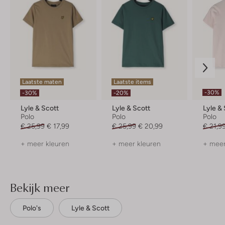
Laatste maten
Laatste items
-30%
-30%
-20%
Lyle & Scott
Lyle & Scott
Lyle &
Polo
Polo
Polo
€ 25,99
€ 17,99
€ 25,99
€ 20,99
€ 21,9
+ meer kleuren
+ meer kleuren
+ meer
Bekijk meer
Polo's
Lyle & Scott