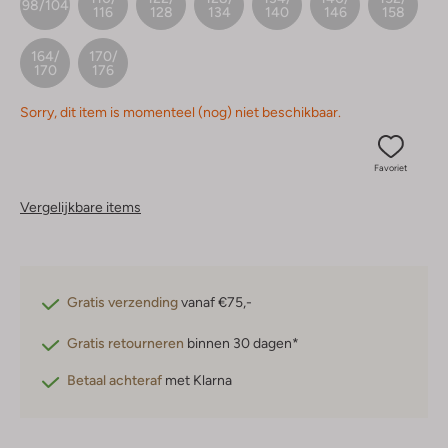
98/104
116
128
134
140
146
158
164/
170/
170
176
Sorry, dit item is momenteel (nog) niet beschikbaar.
Favoriet
Vergelijkbare items
Gratis verzending
vanaf €75,-
Gratis retourneren
binnen 30 dagen*
Betaal achteraf
met Klarna