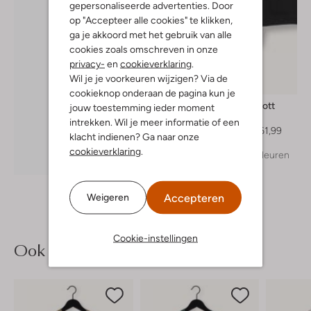
gepersonaliseerde advertenties. Door
op "Accepteer alle cookies" te klikken,
ga je akkoord met het gebruik van alle
cookies zoals omschreven in onze
privacy-
en
cookieverklaring
.
Wil je je voorkeuren wijzigen? Via de
cookieknop onderaan de pagina kun je
Lyle & Scott
jouw toestemming ieder moment
Sweater
intrekken. Wil je meer informatie of een
Vanaf
€ 61,99
klacht indienen? Ga naar onze
cookieverklaring
.
+ meer kleuren
Ontdek de look
Accepteren
Weigeren
Cookie-instellingen
Ook iets voor jou?