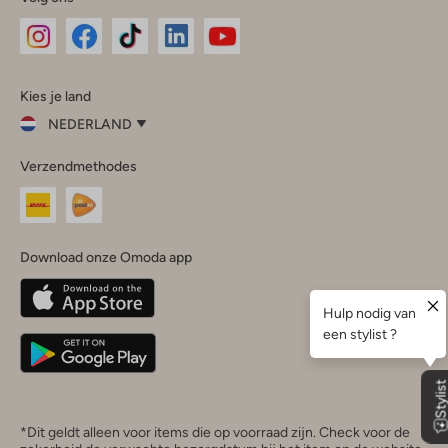
Omoda
Omoda
Omoda
Omoda
Omoda
Kies je land
Instagram
Facebook
TikTok
LinkedIn
YouTube
NEDERLAND
Kies
Verzendmethodes
je
Sluit
land
Nederland
België
(Nederlands)
Download onze Omoda app
Belgique
(Français)
Deutschland
*Dit geldt alleen voor items die op voorraad zijn. Check voor de