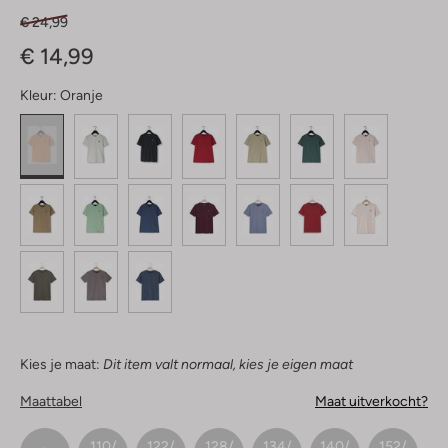
€ 24,99
€ 14,99
Kleur:
Oranje
Kies je maat:
Dit item valt normaal, kies je eigen maat
Maattabel
Maat uitverkocht?
110/
122/
128/
134/
140/
152/