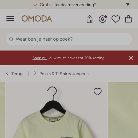
Gratis standaard verzending*
Menu
Shop nu:
jouw must-haves tot 70% korting!
Terug
Polo's & T-Shirts Jongens