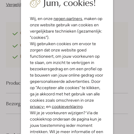
Jum, cookies!
Vergelijkbare items
Wij, en onze
negen partners
, maken op
onze website gebruik van cookies en
vergelijkbare technieken (gezamenlijk:
Gratis verzending
vanaf €75,-
"cookies").
Wij gebruiken cookies om ervoor te
Gratis retourneren
binnen 30 dagen*
zorgen dat onze website goed
functioneert, om jouw voorkeuren op
Betaal achteraf
met Klarna
te slaan, om inzicht te verkrijgen in
bezoekersgedrag en om een profiel op
te bouwen van jouw online gedrag voor
gepersonaliseerde advertenties. Door
Product informatie
op "Accepteer alle cookies" te klikken,
ga je akkoord met het gebruik van alle
cookies zoals omschreven in onze
Bezorgen & retourneren
privacy-
en
cookieverklaring
.
Wil je je voorkeuren wijzigen? Via de
cookieknop onderaan de pagina kun je
jouw toestemming ieder moment
intrekken. Wil je meer informatie of een