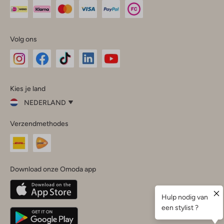
Volg ons
Omoda
Omoda
Omoda
Omoda
Omoda
Kies je land
Instagram
Facebook
TikTok
LinkedIn
YouTube
NEDERLAND
Kies
Verzendmethodes
je
Sluit
land
Nederland
België
(Nederlands)
Download onze Omoda app
Belgique
(Français)
Deutschland