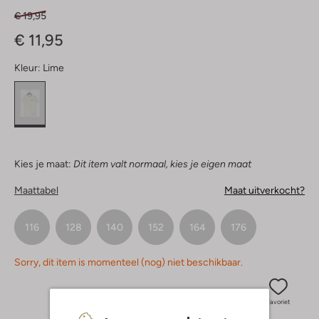
€ 19,95
€ 11,95
Kleur:
Lime
Kies je maat:
Dit item valt normaal, kies je eigen maat
Maattabel
Maat uitverkocht?
116
128
140
152
164
176
Sorry, dit item is momenteel (nog) niet beschikbaar.
Favoriet