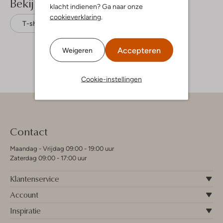
Bekijk meer
klacht indienen? Ga naar onze
cookieverklaring
.
T-shirts
Raizzed
Katoen
Accepteren
Weigeren
Cookie-instellingen
Contact
Maandag - Vrijdag 09:00 - 19:00 uur
Zaterdag 09:00 - 17:00 uur
Klantenservice
Account
Inspiratie