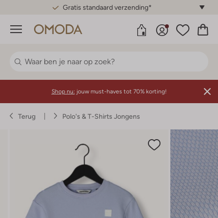
Gratis standaard verzending*
Menu
Shop nu:
jouw must-haves tot 70% korting!
Terug
Polo's & T-Shirts Jongens