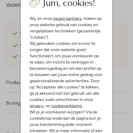
Jum, cookies!
Vergelijkbare items
Wij, en onze
negen partners
, maken op
onze website gebruik van cookies en
vergelijkbare technieken (gezamenlijk:
Gratis verzending
vanaf €75,-
"cookies").
Wij gebruiken cookies om ervoor te
Gratis retourneren
binnen 30 dagen*
zorgen dat onze website goed
functioneert, om jouw voorkeuren op
Betaal achteraf
met Klarna
te slaan, om inzicht te verkrijgen in
bezoekersgedrag en om een profiel op
te bouwen van jouw online gedrag voor
gepersonaliseerde advertenties. Door
Product informatie
op "Accepteer alle cookies" te klikken,
ga je akkoord met het gebruik van alle
cookies zoals omschreven in onze
Bezorgen & retourneren
privacy-
en
cookieverklaring
.
Wil je je voorkeuren wijzigen? Via de
cookieknop onderaan de pagina kun je
jouw toestemming ieder moment
intrekken. Wil je meer informatie of een