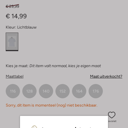
€ 29,99
€ 14,99
Kleur:
Lichtblauw
Kies je maat:
Dit item valt normaal, kies je eigen maat
Maattabel
Maat uitverkocht?
116
128
140
152
164
176
Sorry, dit item is momenteel (nog) niet beschikbaar.
Favoriet