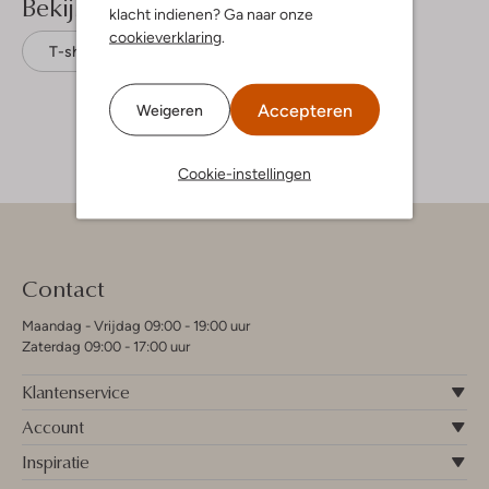
Bekijk meer
klacht indienen? Ga naar onze
cookieverklaring
.
T-shirts
Raizzed
Katoen
Accepteren
Weigeren
Cookie-instellingen
Contact
Maandag - Vrijdag 09:00 - 19:00 uur
Zaterdag 09:00 - 17:00 uur
Klantenservice
Account
Inspiratie