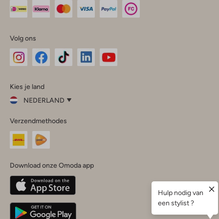
Volg ons
Omoda
Omoda
Omoda
Omoda
Omoda
Kies je land
Instagram
Facebook
TikTok
LinkedIn
YouTube
NEDERLAND
Kies
Verzendmethodes
je
Sluit
land
Nederland
België
(Nederlands)
Download onze Omoda app
Belgique
(Français)
Deutschland