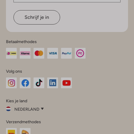
Schrijf je in
Betaalmethodes
Volg ons
Omoda
Omoda
Omoda
Omoda
Omoda
Kies je land
Instagram
Facebook
TikTok
LinkedIn
YouTube
NEDERLAND
Kies
Verzendmethodes
je
Sluit
land