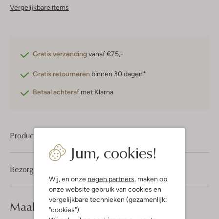
Vergelijkbare items
Gratis verzending
vanaf €75,-
Gratis retourneren
binnen 30 dagen*
Betaal achteraf
met Klarna
Product informatie
Jum, cookies!
Bezorgen & retourneren
Wij, en onze
negen partners
, maken op
onze website gebruik van cookies en
vergelijkbare technieken (gezamenlijk:
Maak je
look compleet
"cookies").