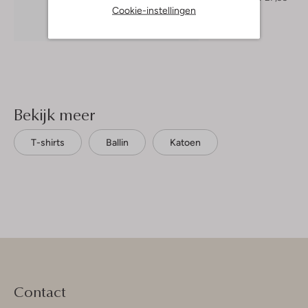
Cookie-instellingen
Ontdek de look
Bekijk meer
T-shirts
Ballin
Katoen
Contact