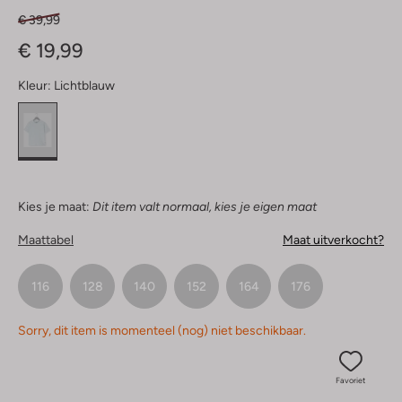
€ 39,99
€ 19,99
Kleur:
Lichtblauw
Kies je maat:
Dit item valt normaal, kies je eigen maat
Maattabel
Maat uitverkocht?
116
128
140
152
164
176
Sorry, dit item is momenteel (nog) niet beschikbaar.
Favoriet