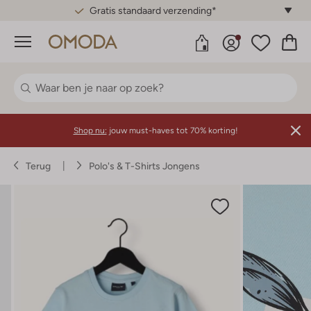
Gratis standaard verzending*
Menu
Shop nu:
jouw must-haves tot 70% korting!
Terug
Polo's & T-Shirts Jongens