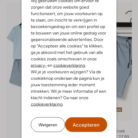
Wij gebruiken cookies om ervoor te
zorgen dat onze website goed
functioneert, om jouw voorkeuren op
te slaan, om inzicht te verkrijgen in
bezoekersgedrag en om een profiel op
te bouwen van jouw online gedrag voor
gepersonaliseerde advertenties. Door
op "Accepteer alle cookies" te klikken,
ga je akkoord met het gebruik van alle
cookies zoals omschreven in onze
privacy-
en
cookieverklaring
.
Wil je je voorkeuren wijzigen? Via de
cookieknop onderaan de pagina kun je
jouw toestemming ieder moment
intrekken. Wil je meer informatie of een
klacht indienen? Ga naar onze
cookieverklaring
.
Laatste item
-60%
Accepteren
Weigeren
Ballin
Joggingbroek
€ 69,99
€ 27,99