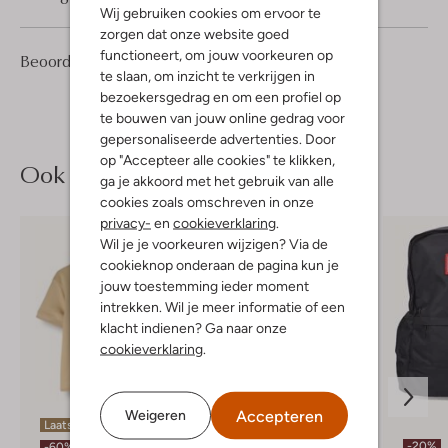
Wij gebruiken cookies om ervoor te
zorgen dat onze website goed
functioneert, om jouw voorkeuren op
1
5
Beoordelingen
(1)
5
/5
te slaan, om inzicht te verkrijgen in
Sterren
bezoekersgedrag en om een profiel op
te bouwen van jouw online gedrag voor
gepersonaliseerde advertenties. Door
op "Accepteer alle cookies" te klikken,
Ook iets voor jou?
ga je akkoord met het gebruik van alle
cookies zoals omschreven in onze
privacy-
en
cookieverklaring
.
Wil je je voorkeuren wijzigen? Via de
cookieknop onderaan de pagina kun je
jouw toestemming ieder moment
intrekken. Wil je meer informatie of een
klacht indienen? Ga naar onze
cookieverklaring
.
Accepteren
Weigeren
Laatste item
Laatste item
-20%
-60%
-20%