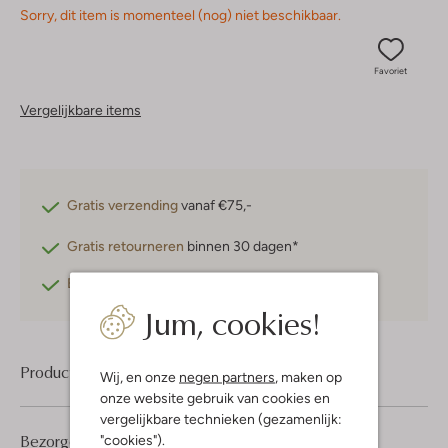
Sorry, dit item is momenteel (nog) niet beschikbaar.
Favoriet
Vergelijkbare items
Gratis verzending
vanaf €75,-
Gratis retourneren
binnen 30 dagen*
Betaal achteraf
met Klarna
Jum, cookies!
Product informatie
Wij, en onze
negen partners
, maken op
onze website gebruik van cookies en
vergelijkbare technieken (gezamenlijk:
Bezorgen & retourneren
"cookies").