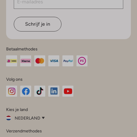
Schrijf je in
Betaalmethodes
Volg ons
Omoda
Omoda
Omoda
Omoda
Omoda
Kies je land
Instagram
Facebook
TikTok
LinkedIn
YouTube
NEDERLAND
Kies
Verzendmethodes
je
Sluit