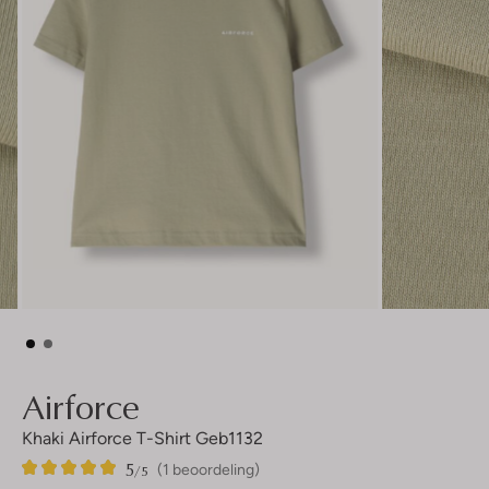
Airforce
Khaki Airforce T-Shirt Geb1132
5
1
5
/5
(1 beoordeling)