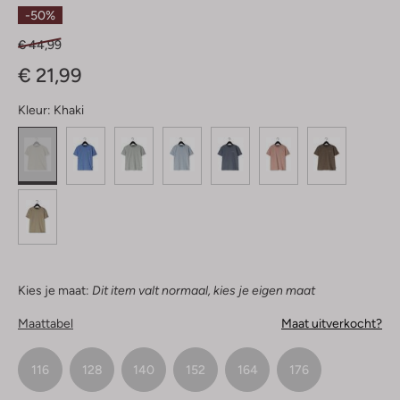
Sterren
-50%
€ 44,99
€ 21,99
Kleur:
Khaki
Kies je maat:
Dit item valt normaal, kies je eigen maat
Maattabel
Maat uitverkocht?
116
128
140
152
164
176