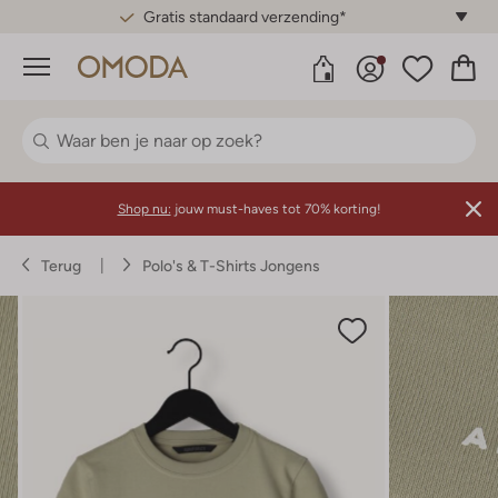
Gratis standaard verzending*
Menu
Shop nu:
jouw must-haves tot 70% korting!
Terug
Polo's & T-Shirts Jongens