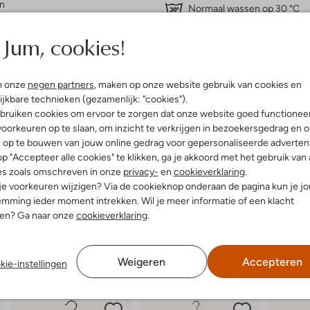
n
Normaal wassen op 30 °C
fen
Strijken op maximaal 110 °C
atoen
Jum, cookies!
ercentages:
100 % Katoen
Kan niet in de droogtromme
osvallend
Gewone chemische reinigi
aag
n onze
negen partners
, maken op onze website gebruik van cookies en
Niet bleken
e:
Korte Mouw
ijkbare technieken (gezamenlijk: "cookies").
t
bruiken cookies om ervoor te zorgen dat onze website goed functionee
oorkeuren op te slaan, om inzicht te verkrijgen in bezoekersgedrag en 
l op te bouwen van jouw online gedrag voor gepersonaliseerde advertent
p "Accepteer alle cookies" te klikken, ga je akkoord met het gebruik van 
es zoals omschreven in onze
privacy-
en
cookieverklaring
.
 je voorkeuren wijzigen? Via de cookieknop onderaan de pagina kun je j
mming ieder moment intrekken. Wil je meer informatie of een klacht
nen? Ga naar onze
cookieverklaring
.
Weigeren
Accepteren
kie-instellingen