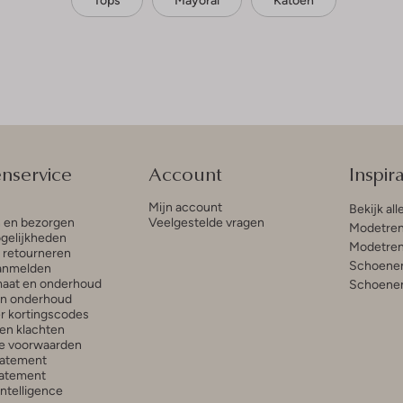
Tops
Mayoral
Katoen
enservice
Account
Inspira
Mijn account
Bekijk all
n en bezorgen
Veelgestelde vragen
Modetren
gelijkheden
Modetren
n retourneren
Schoenen
anmelden
aat en onderhoud
Schoenen
en onderhoud
r kortingscodes
en klachten
e voorwaarden
tatement
atement
 Intelligence