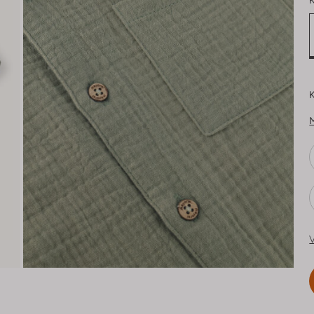
K
K
V