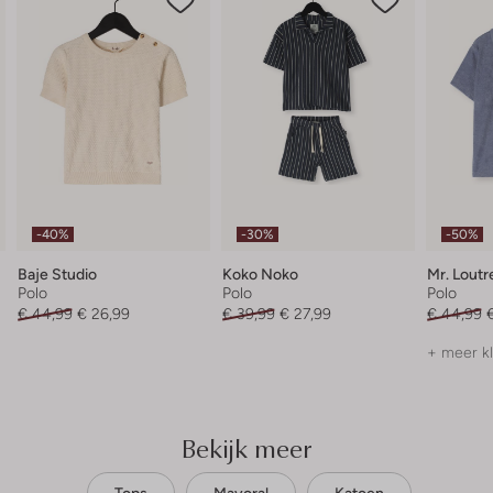
-40%
-30%
-50%
Baje Studio
Koko Noko
Mr. Loutr
Polo
Polo
Polo
€ 44,99
€ 26,99
€ 39,99
€ 27,99
€ 44,99
+ meer k
Bekijk meer