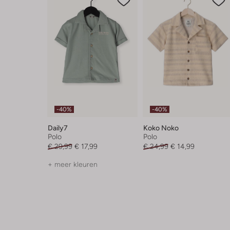
-40%
-40%
Daily7
Koko Noko
Polo
Polo
€ 29,99
€ 17,99
€ 24,99
€ 14,99
+ meer kleuren