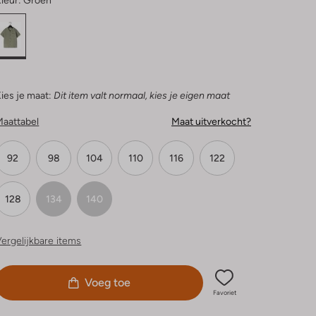
leur:
Groen
ies je maat:
Dit item valt normaal, kies je eigen maat
Maattabel
Maat uitverkocht?
92
98
104
110
116
122
128
134
140
ergelijkbare items
Voeg toe
Favoriet