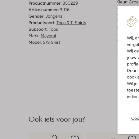
Kleur:
Groe
Productnummer:
350229
Patroon:
Ef
Artikelnummer:
3.116
Materiaal:
K
Gender:
Jongens
Materiaalp
Productsoort:
Tops & T-Shirts
Pasvorm:
L
Subsoort:
Tops
Halslijn:
Kr
Merk:
Mayoral
Wij, e
Mouwlengt
Model:
S/s Shirt
vergel
Lengte:
Kor
Wij ge
jouw v
profie
Door o
cooki
Wil je
toeste
indie
Ook iets voor jou?
Coo