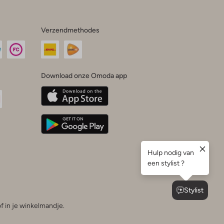
Verzendmethodes
Download onze Omoda app
oda
n
uTube
f in je winkelmandje.