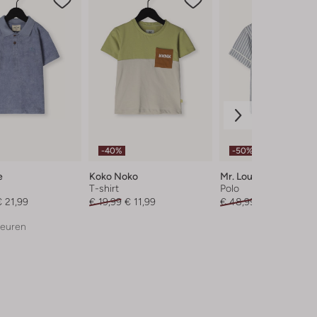
-40%
-50%
e
Koko Noko
Mr. Loutre
T-shirt
Polo
€ 21,99
€ 19,99
€ 11,99
€ 48,99
€ 23,99
leuren