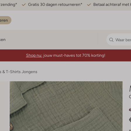
erzending*
Gratis 30 dagen retourneren*
Betaal achteraf met 
eren
ken
Shop nu:
jouw must-haves tot 70% korting!
s & T-Shirts Jongens
€