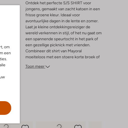
Ontdek het perfecte S/S SHIRT voor
jongens, gemaakt van zacht katoen in een
frisse groene kleur. Ideaal voor
l
avontuurlijke dagen in de lente en zomer.
Laat je kleine ontdekkingsreiziger de
ng
wereld verkennen in stijl, of het nu gaat om
een spannende speurtocht in het park of
een gezellige picknick met vrienden.
rt, om
Combineer dit shirt van Mayoral
om een
moeiteloos met een stoere korte broek of
ies.
een luchtige jeans voor een complete
alle
Toon meer
look. De ademende stof zorgt ervoor dat je
jongen zich comfortabel voelt, terwijl hij er
ouw
tegelijkertijd trendy uitziet. Een veelzijdige
aanvulling op elke jongenskledingkast!