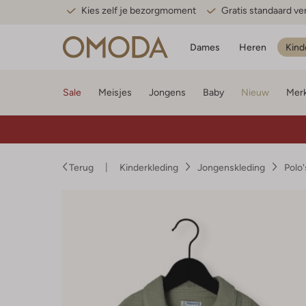
Kies zelf je bezorgmoment
Gratis standaard v
Dames
Heren
Kind
Sale
Meisjes
Jongens
Baby
Nieuw
Mer
Terug
Kinderkleding
Jongenskleding
Polo'