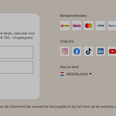
Betaalmethodes
e deals, speciaal voor
p € 150,- shoptegoed.
Volg ons
Omoda
Omoda
Omoda
Omoda
Om
Kies je land
Instagram
Facebook
TikTok
LinkedI
Yo
NEDERLAND
Kies
je
Sluit
land
Nederland
België
(Nederlands)
 voor de zekerheid de verwachte bezorgdatum bij het item op de website o
Belgique
(Français)