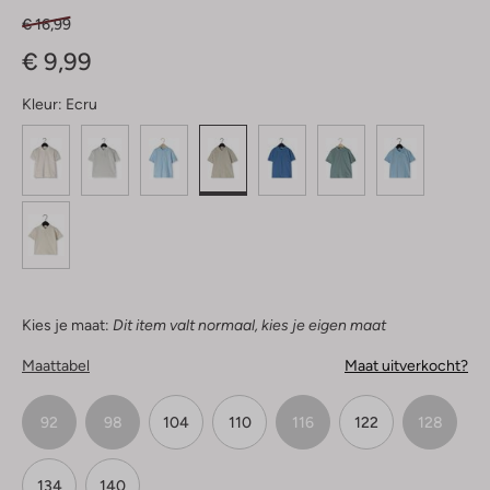
€ 16,99
€ 9,99
Kleur:
Ecru
Kies je maat:
Dit item valt normaal, kies je eigen maat
Maattabel
Maat uitverkocht?
92
98
104
110
116
122
128
134
140