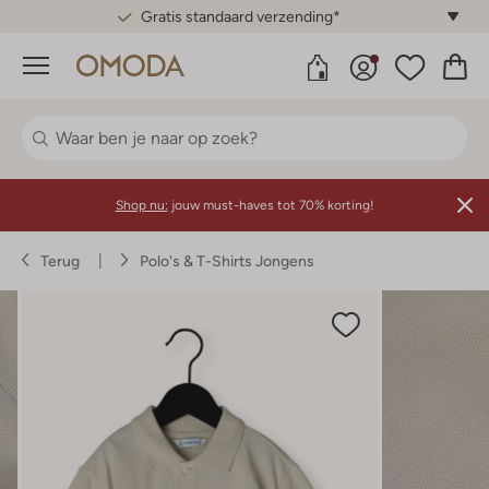
Gratis standaard verzending*
Menu
Shop nu:
jouw must-haves tot 70% korting!
Terug
Polo's & T-Shirts Jongens