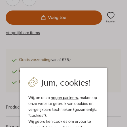
Voeg toe
Favoriet
Vergelijkbare items
Gratis verzending
vanaf €75,-
Gratis retourneren
binnen 30 dagen*
Jum, cookies!
Betaal achteraf
met Klarna
Wij, en onze
negen partners
, maken op
onze website gebruik van cookies en
Product informatie
vergelijkbare technieken (gezamenlijk:
"cookies").
Wij gebruiken cookies om ervoor te
Bezorgen & retourneren