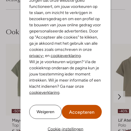
zorgen dat onze website goed
functioneert, om jouw voorkeuren op
te slaan, om inzicht te verkrijgen in
bezoekersgedrag en om een profiel op
te bouwen van jouw online gedrag voor
Ook iets voor jou?
gepersonaliseerde advertenties. Door
op "Accepteer alle cookies" te klikken,
ga je akkoord met het gebruik van alle
cookies zoals omschreven in onze
privacy-
en
cookieverklaring
.
Wil je je voorkeuren wijzigen? Via de
cookieknop onderaan de pagina kun je
jouw toestemming ieder moment
intrekken. Wil je meer informatie of een
klacht indienen? Ga naar onze
cookieverklaring
.
Accepteren
-50%
-40%
-40%
Weigeren
Mayoral
Daily7
Lil' Ate
Top
T-shirt
Polo
Cookie-instellingen
€ 31,99
€ 15,99
€ 25,99
€ 15,99
€ 22,9