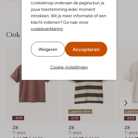
cookieknop onderaan de pagina kun je
jouw toestemming ieder moment
intrekken. Wil je meer informatie of een
klacht indienen? Ga naar onze
cookieverklaring
.
Ook iets voor jou?
Accepteren
Weigeren
Cookie-instellingen
Laatste item
Laatste
-30%
-20%
-30%
Z8
Z8
Z8
T-shirt
T-shirt
T-shirt