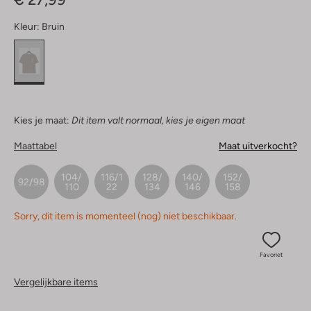
Kleur:
Bruin
Kies je maat:
Dit item valt normaal, kies je eigen maat
Maattabel
Maat uitverkocht?
104/
116/1
128/
140/
152/
92/98
110
22
134
146
158
Sorry, dit item is momenteel (nog) niet beschikbaar.
Favoriet
Vergelijkbare items