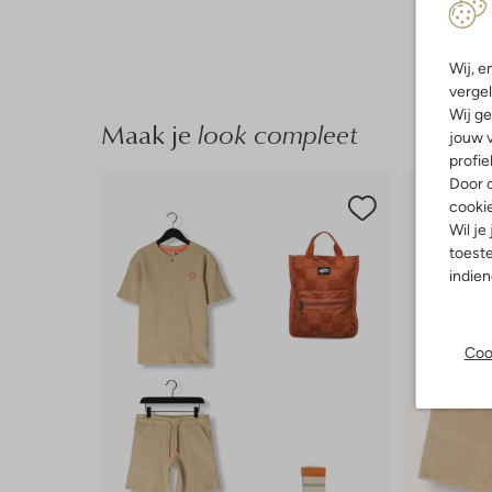
Wij, e
vergel
Wij ge
Maak je
look compleet
jouw v
profie
Door o
cooki
Wil je
toeste
indie
Coo