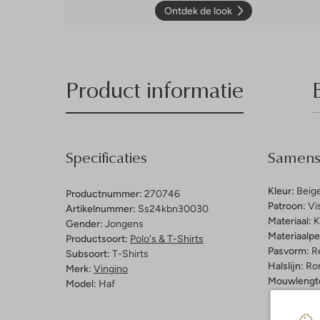
Ontdek de look
Product informatie
Specificaties
Samenst
Kleur:
Beig
Productnummer:
270746
Patroon:
Vi
Artikelnummer:
Ss24kbn30030
Materiaal:
K
Gender:
Jongens
Materiaalp
Productsoort:
Polo's & T-Shirts
Pasvorm:
Re
Subsoort:
T-Shirts
Halslijn:
Ro
Merk:
Vingino
Mouwlengt
Model:
Haf