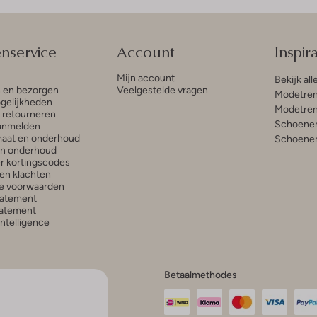
enservice
Account
Inspira
Mijn account
Bekijk all
n en bezorgen
Veelgestelde vragen
Modetren
gelijkheden
Modetren
n retourneren
Schoenen
anmelden
aat en onderhoud
Schoenen
en onderhoud
r kortingscodes
en klachten
e voorwaarden
tatement
atement
 Intelligence
Betaalmethodes