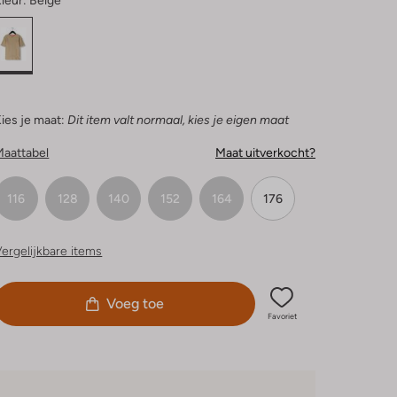
leur:
Beige
ies je maat:
Dit item valt normaal, kies je eigen maat
Maattabel
Maat uitverkocht?
116
128
140
152
164
176
ergelijkbare items
Voeg toe
Favoriet