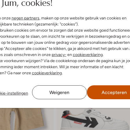
Jum, cookies!
n onze
negen partners
, maken op onze website gebruik van cookies en
ijkbare technieken (gezamenlijk: "cookies").
bruiken cookies om ervoor te zorgen dat onze website goed functionee
oorkeuren op te slaan, om inzicht te verkrijgen in bezoekersgedrag en 
l op te bouwen van jouw online gedrag voor gepersonaliseerde advertent
p "Accepteer alle cookies" te klikken, ga je akkoord met het gebruik van 
es zoals omschreven in onze
privacy-
en
cookieverklaring
.
 je voorkeuren wijzigen? Via de cookieknop onderaan de pagina kun je j
mming ieder moment intrekken. Wil je meer informatie of een klacht
nen? Ga naar onze
cookieverklaring
.
Weigeren
Accepteren
kie-instellingen