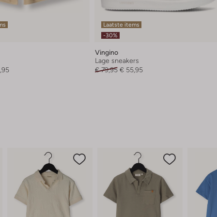
ems
Laatste items
-30%
Vingino
Lage sneakers
,95
€ 79,95
€ 55,95