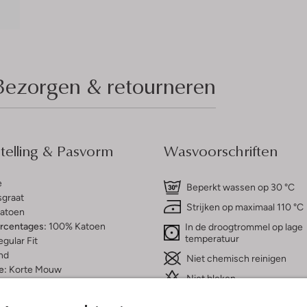
Bezorgen & retourneren
elling & Pasvorm
Wasvoorschriften
e
Beperkt wassen op 30 °C
sgraat
Strijken op maximaal 110 °C
atoen
ercentages:
100% Katoen
In de droogtrommel op lage
temperatuur
gular Fit
nd
Niet chemisch reinigen
e:
Korte Mouw
Niet bleken