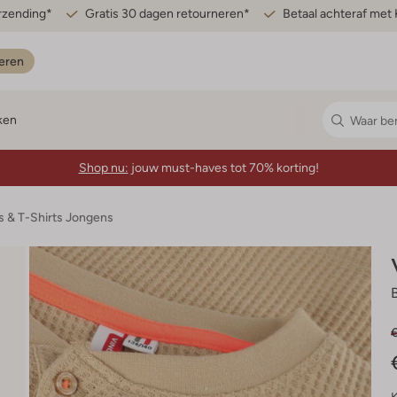
erzending*
Gratis 30 dagen retourneren*
Betaal achteraf met 
eren
ken
Shop nu:
jouw must-haves tot 70% korting!
s & T-Shirts Jongens