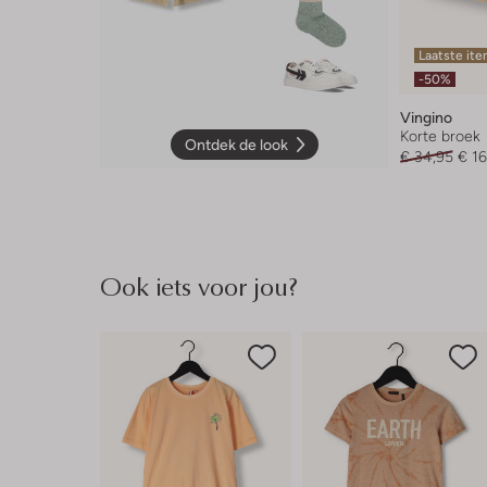
Laatste it
-50%
Vingino
Korte broek
Ontdek de look
€ 34,95
€ 16
Ook iets voor jou?