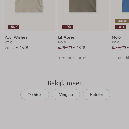
Laatste
-50%
-40%
-30%
Your Wishes
Lil' Atelier
Molo
Polo
Polo
Polo
Vanaf
€ 15,99
€ 22,99
€ 13,99
€ 34,99
€
+ meer kleuren
+ meer k
Bekijk meer
T-shirts
Vingino
Katoen