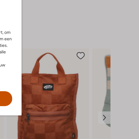
rt, om
om een
ies.
alle
ouw