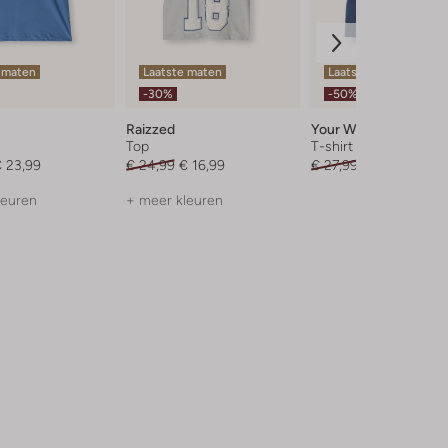
 maten
Laatste maten
Laatste items
-30%
-50%
Raizzed
Your Wishes
Top
T-shirt
 23,99
€ 24,99
€ 16,99
€ 27,99
€ 13,99
leuren
+ meer kleuren