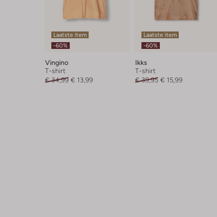
Laatste item
Laatste item
-60%
-60%
Vingino
Ikks
T-shirt
T-shirt
€ 34,99
€ 13,99
€ 39,95
€ 15,99