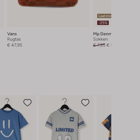
Laatste items
-25%
Vans
Mp Denmark
Rugtas
Sokken
€ 47,95
€ 7,95
€ 5,95