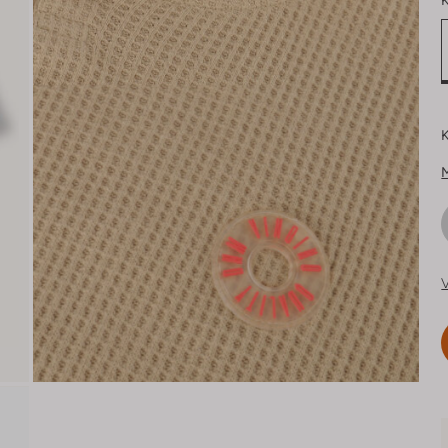
K
K
V