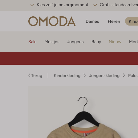
Kies zelf je bezorgmoment
Gratis standaard v
Dames
Heren
Kind
Sale
Meisjes
Jongens
Baby
Nieuw
Mer
Terug
Kinderkleding
Jongenskleding
Polo'