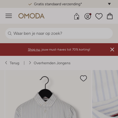
Gratis standaard verzending*
Menu
Shop nu:
jouw must-haves tot 70% korting!
Terug
Overhemden Jongens