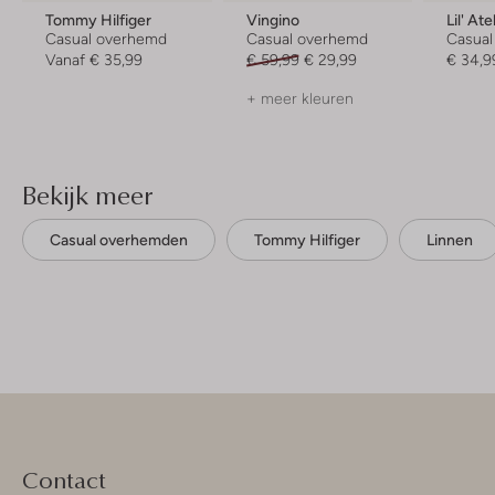
Tommy Hilfiger
Vingino
Lil' Ate
Casual overhemd
Casual overhemd
Casua
Vanaf
€ 35,99
€ 59,99
€ 29,99
€ 34,9
+ meer kleuren
Bekijk meer
Casual overhemden
Tommy Hilfiger
Linnen
Contact