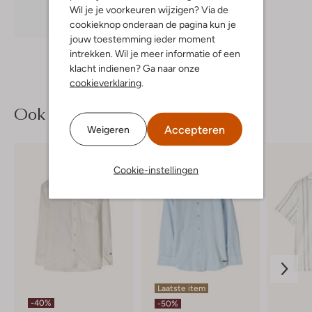
Wil je je voorkeuren wijzigen? Via de
Ontdek de look
cookieknop onderaan de pagina kun je
jouw toestemming ieder moment
intrekken. Wil je meer informatie of een
klacht indienen? Ga naar onze
cookieverklaring
.
Ook iets voor jou?
Accepteren
Weigeren
Cookie-instellingen
Laatste item
-40%
-50%