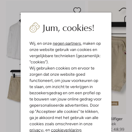
Jum, cookies!
Wij, en onze
negen partners
, maken op
onze website gebruik van cookies en
vergelijkbare technieken (gezamenlijk:
"cookies").
Wij gebruiken cookies om ervoor te
zorgen dat onze website goed
functioneert, om jouw voorkeuren op
te slaan, om inzicht te verkrijgen in
bezoekersgedrag en om een profiel op
te bouwen van jouw online gedrag voor
Laatste items
gepersonaliseerde advertenties. Door
-30%
op "Accepteer alle cookies" te klikken,
ga je akkoord met het gebruik van alle
Tommy Hilfiger
cookies zoals omschreven in onze
Korte broek
€ 69,99
€ 48,99
privacy-
en
cookieverklaring
.