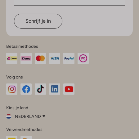
Schrijf je in
Betaalmethodes
Volg ons
Omoda
Omoda
Omoda
Omoda
Omoda
Kies je land
Instagram
Facebook
TikTok
LinkedIn
YouTube
NEDERLAND
Kies
Verzendmethodes
je
Sluit
land