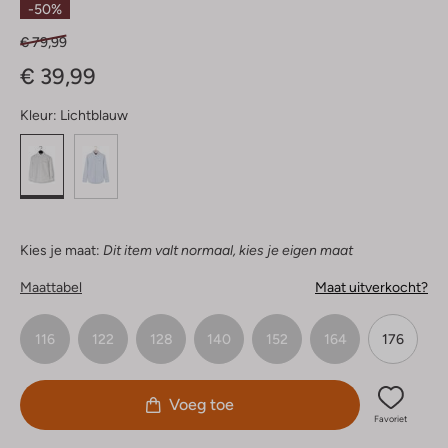
-50%
€ 79,99
€ 39,99
Kleur:
Lichtblauw
Kies je maat:
Dit item valt normaal, kies je eigen maat
Maattabel
Maat uitverkocht?
116
122
128
140
152
164
176
Voeg toe
Favoriet