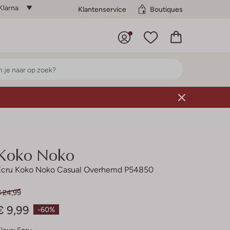
Klarna
Klantenservice
Boutiques
Koko Noko
Ecru Koko Noko Casual Overhemd P54850
€ 24,99
€ 9,99
-60%