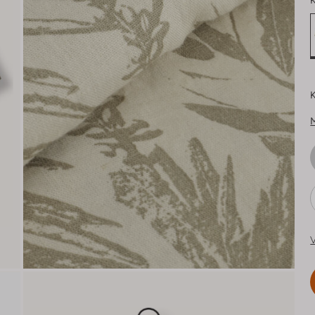
K
K
V