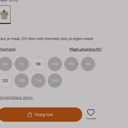
leur:
Ecru
ies je maat:
Dit item valt normaal, kies je eigen maat
Maattabel
Maat uitverkocht?
86
92
98
104
110
116
122
128
134
140
ergelijkbare items
Voeg toe
Favoriet