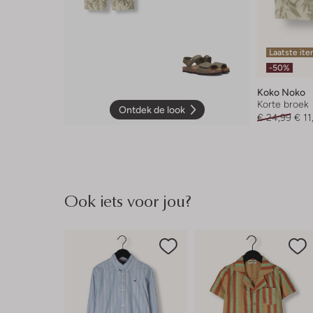
Laatste it
-50%
Koko Noko
Korte broek
Ontdek de look
€ 24,99
€ 11
Ook iets voor jou?