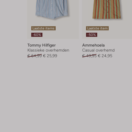
Laatste items
Laatste item
-60%
-50%
Tommy Hilfiger
Ammehoela
Klassieke overhemden
Casual overhemd
€ 64,99
€ 25,99
€ 49,95
€ 24,95