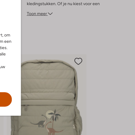
kledingstukken. Of je nu kiest voor een
speelse look met sneakers of een nettere
Toon meer
uitstraling met loafers, dit overhemd biedt
eindeloze mogelijkheden. Voeg een trendy
pet toe voor een extra coole touch. Een
rt, om
veelzijdige must-have voor elke jonge
om een
heer!
ies.
alle
ouw