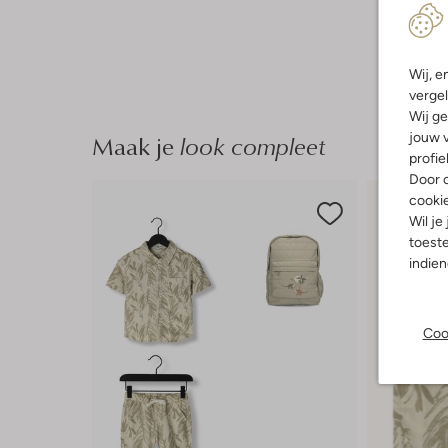
Wij, e
vergel
Wij ge
Maak je
look compleet
jouw v
profie
Door o
cooki
Wil je
toeste
indie
Coo