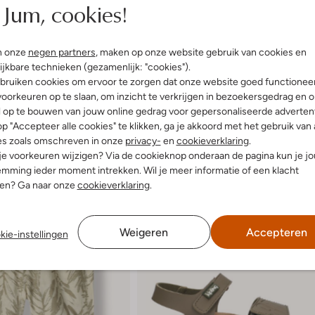
Jum, cookies!
n onze
negen partners
, maken op onze website gebruik van cookies en
ijkbare technieken (gezamenlijk: "cookies").
bruiken cookies om ervoor te zorgen dat onze website goed functionee
oorkeuren op te slaan, om inzicht te verkrijgen in bezoekersgedrag en 
l op te bouwen van jouw online gedrag voor gepersonaliseerde advertent
p "Accepteer alle cookies" te klikken, ga je akkoord met het gebruik van 
es zoals omschreven in onze
privacy-
en
cookieverklaring
.
 je voorkeuren wijzigen? Via de cookieknop onderaan de pagina kun je j
mming ieder moment intrekken. Wil je meer informatie of een klacht
nen? Ga naar onze
cookieverklaring
.
Weigeren
Accepteren
kie-instellingen