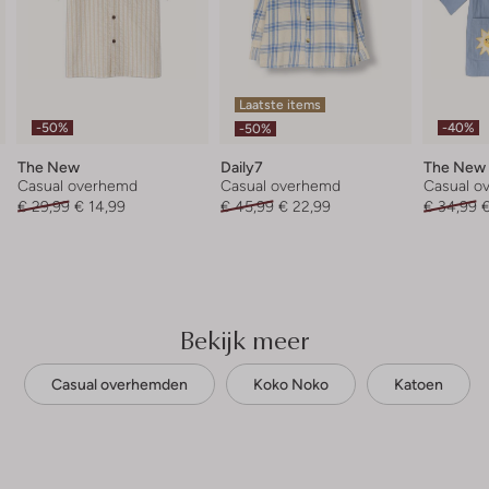
Laatste items
-50%
-40%
-50%
The New
Daily7
The New 
Casual overhemd
Casual overhemd
Casual o
€ 29,99
€ 14,99
€ 45,99
€ 22,99
€ 34,99
€
Bekijk meer
Casual overhemden
Koko Noko
Katoen