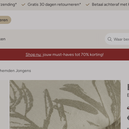
erzending*
Gratis 30 dagen retourneren*
Betaal achteraf met 
eren
ken
Shop nu:
jouw must-haves tot 70% korting!
hemden Jongens