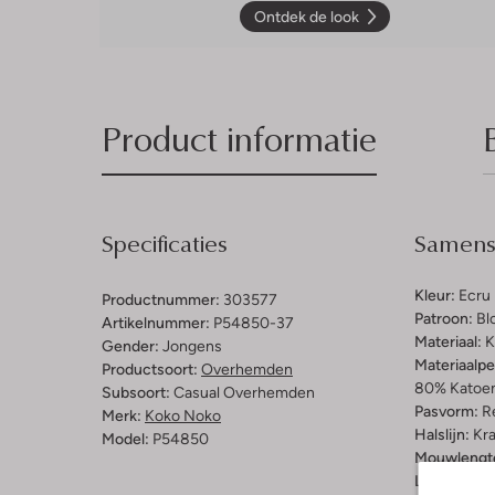
Ontdek de look
Product informatie
Specificaties
Samenst
Kleur:
Ecru
Productnummer:
303577
Patroon:
Bl
Artikelnummer:
P54850-37
Materiaal:
K
Gender:
Jongens
Materiaalp
Productsoort:
Overhemden
80% Katoen
Subsoort:
Casual Overhemden
Pasvorm:
Re
Merk:
Koko Noko
Halslijn:
Kr
Model:
P54850
Mouwlengt
Lengte:
Kor