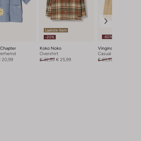
Laatste item
-60%
-20%
Chapter
Koko Noko
Vingino
verhemd
Overshirt
Casual overhemd
 20,99
€ 32,99
€ 25,99
€ 69,99
€ 27,99