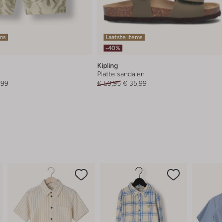
ems
Laatste items
-40%
Kipling
Platte sandalen
,99
€ 59,95
€ 35,99