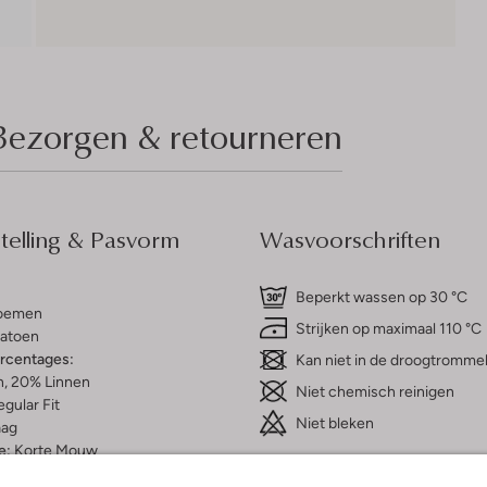
Bezorgen & retourneren
elling & Pasvorm
Wasvoorschriften
Beperkt wassen op 30 °C
oemen
Strijken op maximaal 110 °C
atoen
ercentages:
Kan niet in de droogtromme
, 20% Linnen
Niet chemisch reinigen
gular Fit
Niet bleken
aag
e:
Korte Mouw
t