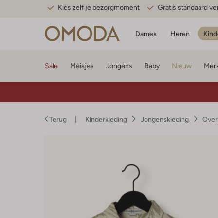
Kies zelf je bezorgmoment
Gratis standaard v
Dames
Heren
Kind
Sale
Meisjes
Jongens
Baby
Nieuw
Mer
Terug
Kinderkleding
Jongenskleding
Over