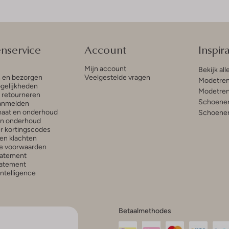
enservice
Account
Inspira
Mijn account
Bekijk all
n en bezorgen
Veelgestelde vragen
Modetren
gelijkheden
Modetren
n retourneren
Schoenen
anmelden
aat en onderhoud
Schoenen
en onderhoud
r kortingscodes
en klachten
e voorwaarden
tatement
atement
 Intelligence
Betaalmethodes