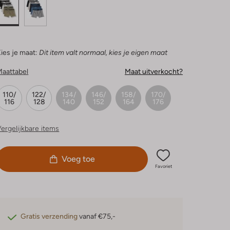
ies je maat:
Dit item valt normaal, kies je eigen maat
Maattabel
Maat uitverkocht?
110/
122/
134/
146/
158/
170/
116
128
140
152
164
176
ergelijkbare items
Voeg toe
Favoriet
Gratis verzending
vanaf €75,-