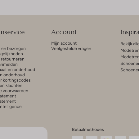
enservice
Account
Inspira
Mijn account
Bekijk all
n en bezorgen
Veelgestelde vragen
Modetren
gelijkheden
Modetren
n retourneren
Schoenen
anmelden
aat en onderhoud
Schoenen
en onderhoud
r kortingscodes
en klachten
e voorwaarden
tatement
atement
 Intelligence
Betaalmethodes