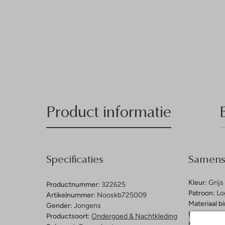
Product informatie
Specificaties
Samenst
Kleur:
Grijs
Productnummer:
322625
Patroon:
Lo
Artikelnummer:
Nooskb725009
Materiaal b
Gender:
Jongens
Materiaal:
K
Productsoort:
Ondergoed & Nachtkleding
Materiaalp