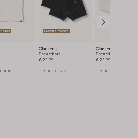
 items
Laatste maten
Claesen's
Claesen's
Boxershort
Boxershort
€ 22,99
€ 22,99
leuren
+ meer kleuren
+ meer kleuren