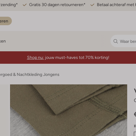
erzending*
Gratis 30 dagen retourneren*
Betaal achteraf met 
eren
ken
Shop nu:
jouw must-haves tot 70% korting!
rgoed & Nachtkleding Jongens
K