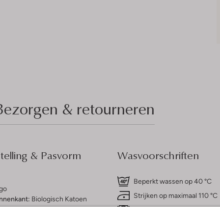
Bezorgen & retourneren
elling & Pasvorm
Wasvoorschriften
Beperkt wassen op 40 °C
go
Strijken op maximaal 110 °C
innenkant:
Biologisch Katoen
atoen
Kan niet in de droogtromme
ercentages: