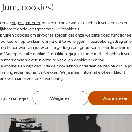
Jum, cookies!
Niet chemisch reinigen
, 5% Elastaan
Niet bleken
ansluitend
n onze
negen partners
, maken op onze website gebruik van cookies en
ijkbare technieken (gezamenlijk: "cookies").
bruiken cookies om ervoor te zorgen dat onze website goed functionee
oorkeuren op te slaan, om inzicht te verkrijgen in bezoekersgedrag en 
l op te bouwen van jouw online gedrag voor gepersonaliseerde advertent
p "Accepteer alle cookies" te klikken, ga je akkoord met het gebruik van 
es zoals omschreven in onze
privacy-
en
cookieverklaring
.
 je voorkeuren wijzigen? Via de cookieknop onderaan de pagina kun je j
mming ieder moment intrekken. Wil je meer informatie of een klacht
nen? Ga naar onze
cookieverklaring
.
Weigeren
Accepteren
kie-instellingen