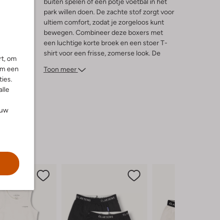
buiten spelen of een potje voetbal in het
park willen doen. De zachte stof zorgt voor
ultiem comfort, zodat je zorgeloos kunt
bewegen. Combineer deze boxers met
een luchtige korte broek en een stoer T-
shirt voor een frisse, zomerse look. De
rt, om
multi-kleurige ontwerpen maken elke dag
om een
Toon meer
een feestje en passen perfect bij de
ies.
speelse energie van jonge avonturiers.
alle
Laat je creativiteit de vrije loop en geniet
van de zonnige dagen in stijl!
ouw