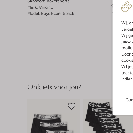
Subsoort:
Boxershorts
95% Katoen
Merk:
Vingino
Pasvorm:
A
Model:
Boys Boxer 5pack
Wij, e
vergel
Wij ge
jouw v
profie
Door o
cooki
Wil je
toeste
indie
Ook iets voor jou?
Coo