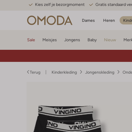
Kies zelf je bezorgmoment
Gratis standaard v
Dames
Heren
Kind
Sale
Meisjes
Jongens
Baby
Nieuw
Mer
Terug
Kinderkleding
Jongenskleding
Onde