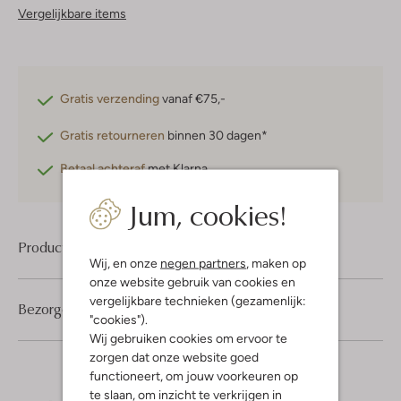
Vergelijkbare items
Gratis verzending
vanaf €75,-
Gratis retourneren
binnen 30 dagen*
Betaal achteraf
met Klarna
Jum, cookies!
Product informatie
Wij, en onze
negen partners
, maken op
onze website gebruik van cookies en
vergelijkbare technieken (gezamenlijk:
Bezorgen & retourneren
"cookies").
Wij gebruiken cookies om ervoor te
zorgen dat onze website goed
functioneert, om jouw voorkeuren op
te slaan, om inzicht te verkrijgen in