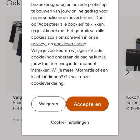
Ook iets voor jou?
bezoekersgedrag en om een profiel op
te bouwen van jouw online gedrag voor
gepersonaliseerde advertenties. Door
op "Accepteer alle cookies" te klikken,
ga je akkoord met het gebruik van alle
cookies zoals omschreven in onze
privacy-
en
cookieverklaring
.
Wil je je voorkeuren wijzigen? Via de
cookieknop onderaan de pagina kun je
jouw toestemming ieder moment
intrekken. Wil je meer informatie of een
klacht indienen? Ga naar onze
Laatste maten
cookieverklaring
.
Vingino
Claesen's
Koko 
Boxershort
Boxershort
Boxers
Accepteren
Weigeren
€ 44,99
€ 22,99
€ 19,9
+ meer kleuren
+ meer kleuren
Cookie-instellingen