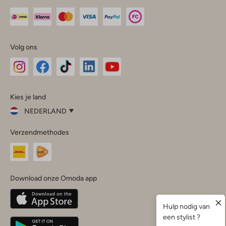
Volg ons
Omoda
Omoda
Omoda
Omoda
Omoda
Kies je land
Instagram
Facebook
TikTok
LinkedIn
YouTube
NEDERLAND
Kies
Verzendmethodes
je
Sluit
land
Nederland
België
(Nederlands)
Download onze Omoda app
Belgique
(Français)
Deutschland