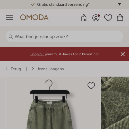
Gratis standaard verzending*
Menu
Shop nu:
jouw must-haves tot 70% korting!
Terug
Jeans Jongens