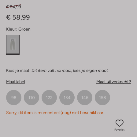
€ 84,99
€ 58,99
Kleur:
Groen
Kies je maat:
Dit item valt normaal, kies je eigen maat
Maattabel
Maat uitverkocht?
98
110
122
134
146
158
Sorry, dit item is momenteel (nog) niet beschikbaar.
Favoriet