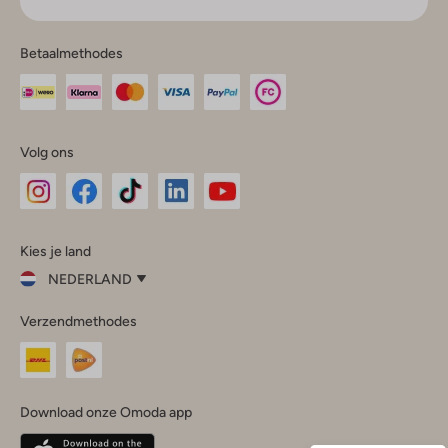
Betaalmethodes
Volg ons
Omoda
Omoda
Omoda
Omoda
Omoda
Kies je land
Instagram
Facebook
TikTok
LinkedIn
YouTube
NEDERLAND
Kies
Verzendmethodes
je
Sluit
land
Nederland
België
(Nederlands)
Download onze Omoda app
Belgique
(Français)