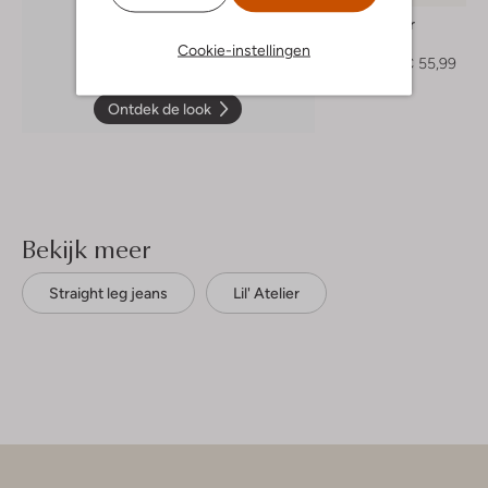
Lil' Atelier
Parka
Cookie-instellingen
€ 79,95
€ 55,99
Ontdek de look
Bekijk meer
Straight leg jeans
Lil' Atelier