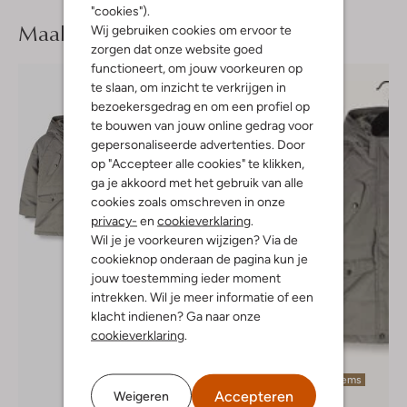
"cookies").
Maak je
look compleet
Wij gebruiken cookies om ervoor te
zorgen dat onze website goed
functioneert, om jouw voorkeuren op
te slaan, om inzicht te verkrijgen in
bezoekersgedrag en om een profiel op
te bouwen van jouw online gedrag voor
gepersonaliseerde advertenties. Door
op "Accepteer alle cookies" te klikken,
ga je akkoord met het gebruik van alle
cookies zoals omschreven in onze
privacy-
en
cookieverklaring
.
Wil je je voorkeuren wijzigen? Via de
cookieknop onderaan de pagina kun je
jouw toestemming ieder moment
intrekken. Wil je meer informatie of een
klacht indienen? Ga naar onze
cookieverklaring
.
Laatste items
Accepteren
Weigeren
-30%