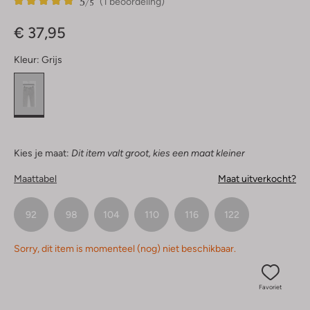
5
1
5
/5
(1 beoordeling)
Sterren
€ 37,95
Kleur:
Grijs
Kies je maat:
Dit item valt groot, kies een maat kleiner
Maattabel
Maat uitverkocht?
92
98
104
110
116
122
Sorry, dit item is momenteel (nog) niet beschikbaar.
Favoriet