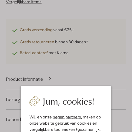
Vergelijkbare items
Gratis verzending
vanaf €75,-
Gratis retourneren
binnen 30 dagen*
Betaal achteraf
met Klarna
Product informatie
Jum, cookies!
Bezorgen & retourneren
Wij, en onze
negen partners
, maken op
1
5
Beoordelingen
(1)
5
/5
onze website gebruik van cookies en
Sterren
vergelijkbare technieken (gezamenlijk: