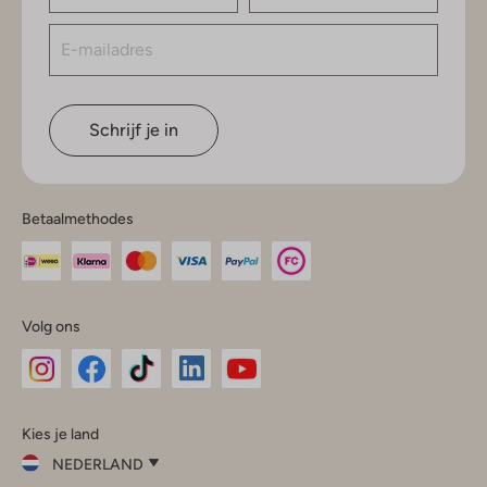
Schrijf je in
Betaalmethodes
Volg ons
Omoda
Omoda
Omoda
Omoda
Omoda
Kies je land
Instagram
Facebook
TikTok
LinkedIn
YouTube
NEDERLAND