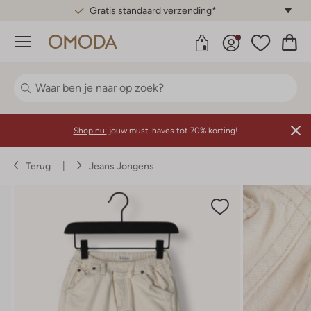
Gratis standaard verzending*
Menu
Shop nu:
jouw must-haves tot 70% korting!
Terug
Jeans Jongens