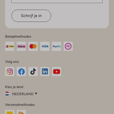
Schrijf je in
Betaalmethodes
Volg ons
Omoda
Omoda
Omoda
Omoda
Omoda
Kies je land
Instagram
Facebook
TikTok
LinkedIn
YouTube
NEDERLAND
Kies
Verzendmethodes
je
Sluit
land