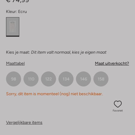
Kleur:
Ecru
Kies je maat:
Dit item valt normaal, kies je eigen maat
Maattabel
Maat uitverkocht?
98
110
122
134
146
158
Sorry, dit item is momenteel (nog) niet beschikbaar.
Favoriet
Vergelijkbare items