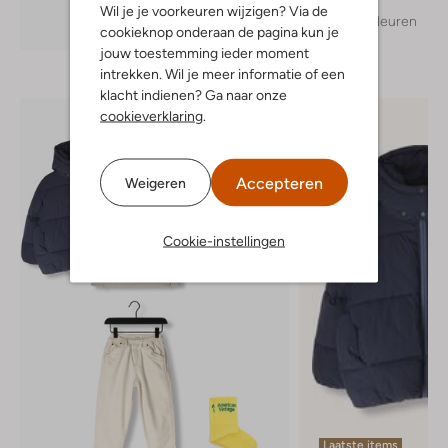
Wil je je voorkeuren wijzigen? Via de
+ meer kleuren
Ontdek de look
cookieknop onderaan de pagina kun je
jouw toestemming ieder moment
intrekken. Wil je meer informatie of een
klacht indienen? Ga naar onze
cookieverklaring
.
Accepteren
Weigeren
Cookie-instellingen
Laatste items