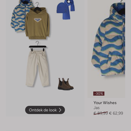
-30%
Your Wishes
Jas
Ontdek de look
€ 89,99
€ 62,99