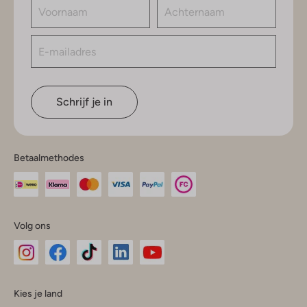
Schrijf je in
Betaalmethodes
Volg ons
Omoda
Omoda
Omoda
Omoda
Omoda
Kies je land
Instagram
Facebook
TikTok
LinkedIn
YouTube