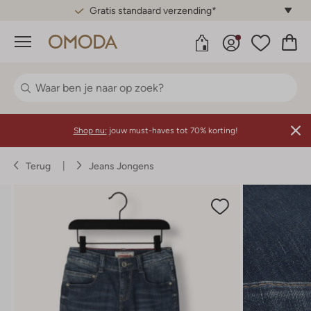
Gratis standaard verzending*
Menu
Shop nu:
jouw must-haves tot 70% korting!
Terug
Jeans Jongens