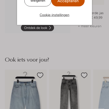
Accepteren
Weigeren
-50%
Vingino
Gewatteerde jas
Cookie-instellingen
€ 99,99
€ 49,99
+ meer kleuren
Ontdek de look
Ook iets voor jou?