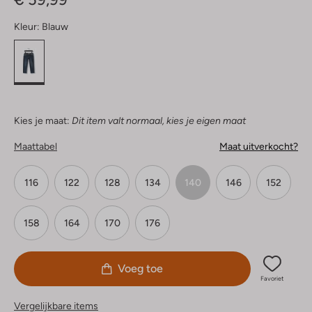
Kleur:
Blauw
Kies je maat:
Dit item valt normaal, kies je eigen maat
Maattabel
Maat uitverkocht?
116
122
128
134
140
146
152
158
164
170
176
Voeg toe
Favoriet
Vergelijkbare items