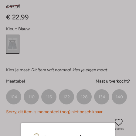
€ 37,99
€ 22,99
Kleur:
Blauw
Kies je maat:
Dit item valt normaal, kies je eigen maat
Maattabel
Maat uitverkocht?
104
110
116
122
128
134
140
Sorry, dit item is momenteel (nog) niet beschikbaar.
Favoriet