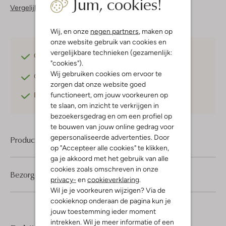
Jum, cookies!
Vergelijkbare items
Wij, en onze
negen partners
, maken op
onze website gebruik van cookies en
vergelijkbare technieken (gezamenlijk:
Gratis verzending
vanaf €75,-
"cookies").
Wij gebruiken cookies om ervoor te
Gratis retourneren
binnen 30 dagen*
zorgen dat onze website goed
functioneert, om jouw voorkeuren op
Betaal achteraf
met Klarna
te slaan, om inzicht te verkrijgen in
bezoekersgedrag en om een profiel op
te bouwen van jouw online gedrag voor
gepersonaliseerde advertenties. Door
Product informatie
op "Accepteer alle cookies" te klikken,
ga je akkoord met het gebruik van alle
cookies zoals omschreven in onze
Bezorgen & retourneren
privacy-
en
cookieverklaring
.
Wil je je voorkeuren wijzigen? Via de
cookieknop onderaan de pagina kun je
jouw toestemming ieder moment
intrekken. Wil je meer informatie of een