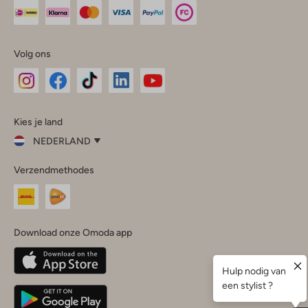
Volg ons
Omoda
Omoda
Omoda
Omoda
Omoda
Kies je land
Instagram
Facebook
TikTok
LinkedIn
YouTube
NEDERLAND
Kies
Verzendmethodes
je
Sluit
land
Nederland
België
(Nederlands)
Download onze Omoda app
Belgique
(Français)
Deutschland