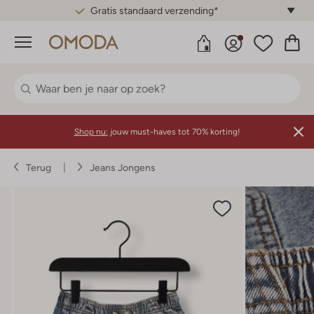
Gratis standaard verzending*
Menu
Shop nu:
jouw must-haves tot 70% korting!
Terug
Jeans Jongens