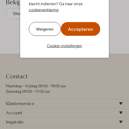
Bekijk meer
klacht indienen? Ga naar onze
cookieverklaring
.
Shorts
Tumble 'n Dry
Denim
Accepteren
Weigeren
Cookie-instellingen
Contact
Maandag - Vrijdag 09:00 - 19:00 uur
Zaterdag 09:00 - 17:00 uur
Klantenservice
Account
Inspiratie