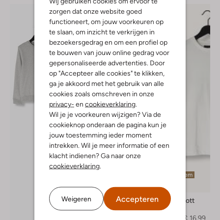
Wij gebruiken cookies om ervoor te
zorgen dat onze website goed
functioneert, om jouw voorkeuren op
te slaan, om inzicht te verkrijgen in
bezoekersgedrag en om een profiel op
te bouwen van jouw online gedrag voor
gepersonaliseerde advertenties. Door
op "Accepteer alle cookies" te klikken,
ga je akkoord met het gebruik van alle
cookies zoals omschreven in onze
privacy-
en
cookieverklaring
.
Wil je je voorkeuren wijzigen? Via de
cookieknop onderaan de pagina kun je
jouw toestemming ieder moment
intrekken. Wil je meer informatie of een
klacht indienen? Ga naar onze
cookieverklaring
.
Laatste item
-50%
Accepteren
Weigeren
Lyle & Scott
T-shirt
€ 34,99
€ 16,99