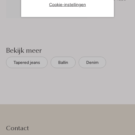
Cookie-instellingen
Ontdek de look
Bekijk meer
Tapered jeans
Ballin
Denim
Contact