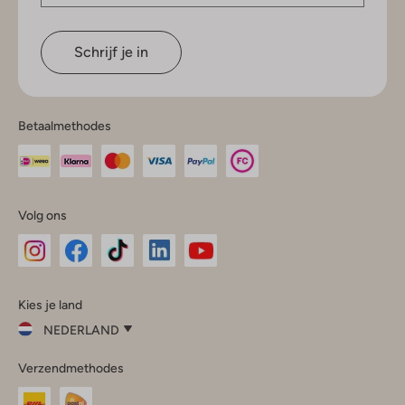
Schrijf je in
Betaalmethodes
Volg ons
Omoda
Omoda
Omoda
Omoda
Omoda
Kies je land
Instagram
Facebook
TikTok
LinkedIn
YouTube
NEDERLAND
Kies
Verzendmethodes
je
Sluit
land