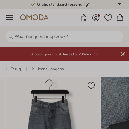
Gratis standaard verzending*
Menu
Shop nu:
jouw must-haves tot 70% korting!
Terug
Jeans Jongens