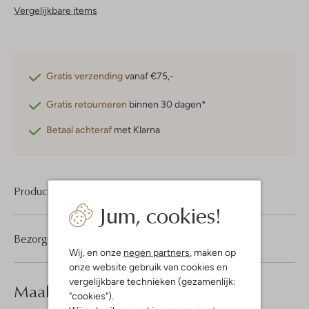
Vergelijkbare items
Gratis verzending
vanaf €75,-
Gratis retourneren
binnen 30 dagen*
Betaal achteraf
met Klarna
Product informatie
Jum, cookies!
Bezorgen & retourneren
Wij, en onze
negen partners
, maken op
onze website gebruik van cookies en
vergelijkbare technieken (gezamenlijk:
Maak je
look compleet
"cookies").