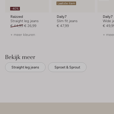
Laatste item
-40%
Raizzed
Daily7
Daily7
Straight leg jeans
Slim fit jeans
Wide j
€ 44,99
€ 26,99
€ 47,99
€ 49,9
+ meer kleuren
+ meer
Bekijk meer
Straight leg jeans
Sproet & Sprout