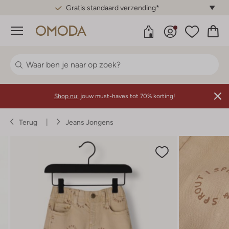
Gratis standaard verzending*
Menu
Shop nu:
jouw must-haves tot 70% korting!
Terug
Jeans Jongens