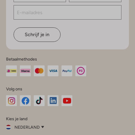
Schrijf je in
Betaalmethodes
Volg ons
Omoda
Omoda
Omoda
Omoda
Omoda
Kies je land
Instagram
Facebook
TikTok
LinkedIn
YouTube
NEDERLAND
Kies