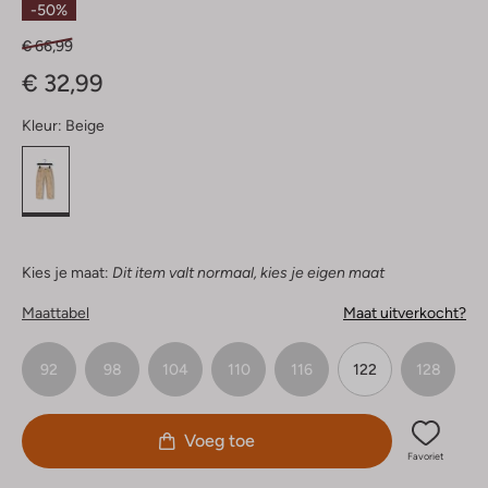
-50%
€ 66,99
€ 32,99
Kleur:
Beige
Kies je maat:
Dit item valt normaal, kies je eigen maat
Maattabel
Maat uitverkocht?
92
98
104
110
116
122
128
Voeg toe
Favoriet