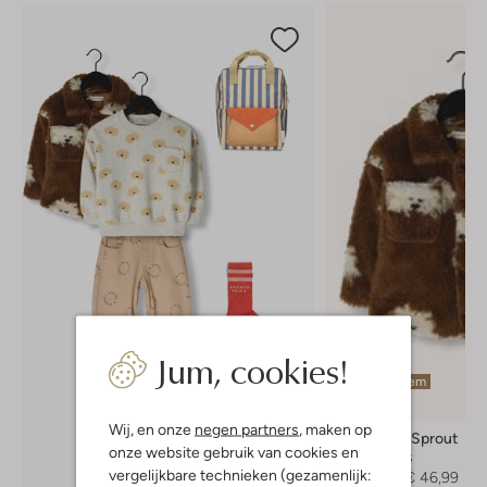
Jum, cookies!
Laatste item
-50%
Wij, en onze
negen partners
, maken op
Sproet & Sprout
onze website gebruik van cookies en
Teddy jas
vergelijkbare technieken (gezamenlijk:
€ 94,99
€ 46,99