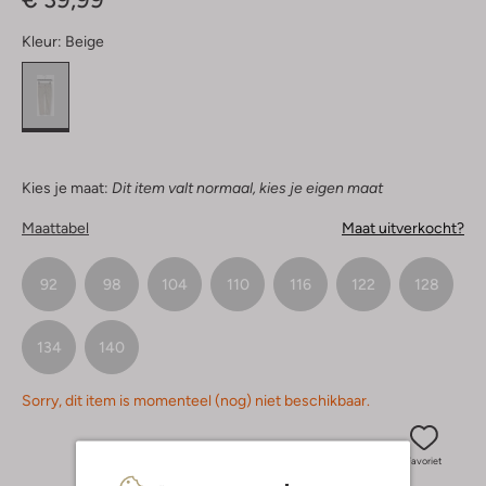
Kleur:
Beige
Kies je maat:
Dit item valt normaal, kies je eigen maat
Maattabel
Maat uitverkocht?
92
98
104
110
116
122
128
134
140
Sorry, dit item is momenteel (nog) niet beschikbaar.
Favoriet