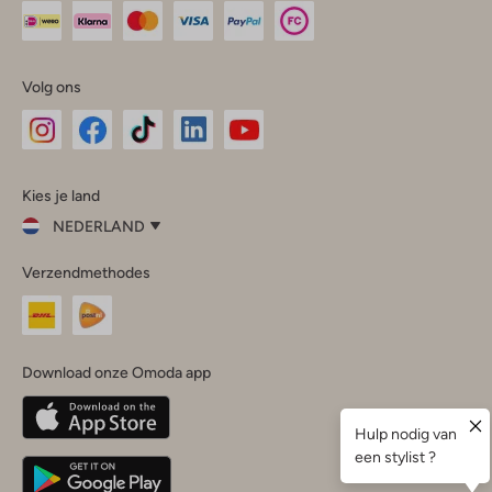
Volg ons
Omoda
Omoda
Omoda
Omoda
Omoda
Kies je land
Instagram
Facebook
TikTok
LinkedIn
YouTube
NEDERLAND
Kies
Verzendmethodes
je
Sluit
land
Nederland
België
(Nederlands)
Download onze Omoda app
Belgique
(Français)
Deutschland