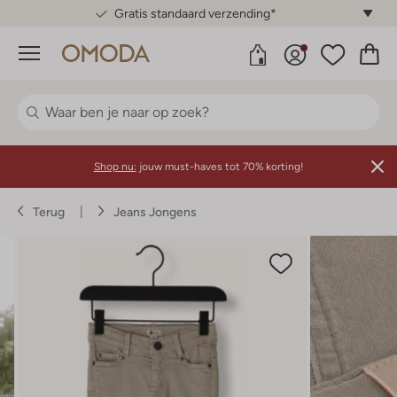
Gratis standaard verzending*
Menu
Shop nu:
jouw must-haves tot 70% korting!
Terug
Jeans Jongens