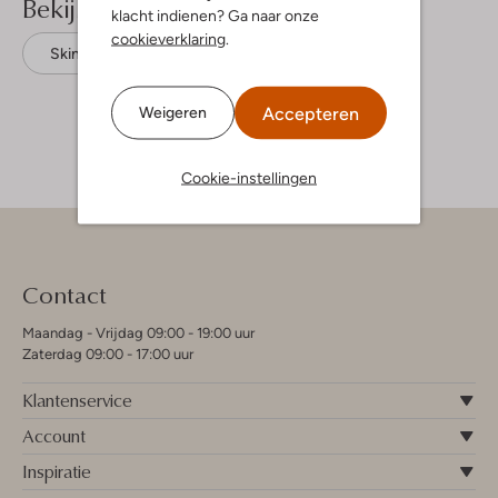
Bekijk meer
klacht indienen? Ga naar onze
cookieverklaring
.
Skinny jeans
Daily7
Denim
Accepteren
Weigeren
Cookie-instellingen
Contact
Maandag - Vrijdag 09:00 - 19:00 uur
Zaterdag 09:00 - 17:00 uur
Klantenservice
Account
Inspiratie