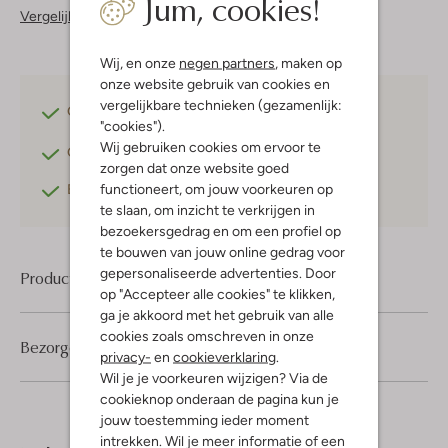
Jum, cookies!
Vergelijkbare items
Wij, en onze
negen partners
, maken op
onze website gebruik van cookies en
vergelijkbare technieken (gezamenlijk:
Gratis verzending
vanaf €75,-
"cookies").
Wij gebruiken cookies om ervoor te
Gratis retourneren
binnen 30 dagen*
zorgen dat onze website goed
functioneert, om jouw voorkeuren op
Betaal achteraf
met Klarna
te slaan, om inzicht te verkrijgen in
bezoekersgedrag en om een profiel op
te bouwen van jouw online gedrag voor
gepersonaliseerde advertenties. Door
Product informatie
op "Accepteer alle cookies" te klikken,
ga je akkoord met het gebruik van alle
cookies zoals omschreven in onze
Bezorgen & retourneren
privacy-
en
cookieverklaring
.
Wil je je voorkeuren wijzigen? Via de
cookieknop onderaan de pagina kun je
jouw toestemming ieder moment
intrekken. Wil je meer informatie of een