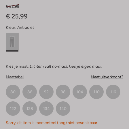
€ 32,99
€ 25,99
Kleur:
Antraciet
Kies je maat:
Dit item valt normaal, kies je eigen maat
Maattabel
Maat uitverkocht?
80
86
92
98
104
110
116
122
128
134
140
Sorry, dit item is momenteel (nog) niet beschikbaar.