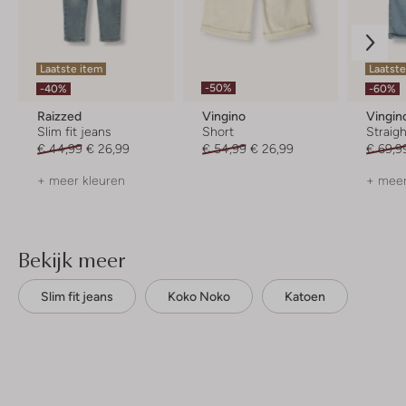
Laatste item
Laatste
-50%
-40%
-60%
Raizzed
Vingino
Vingin
Slim fit jeans
Short
Straigh
€ 44,99
€ 26,99
€ 54,99
€ 26,99
€ 69,9
+ meer kleuren
+ meer
Bekijk meer
Slim fit jeans
Koko Noko
Katoen