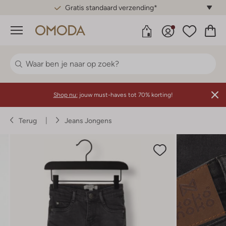
Gratis standaard verzending*
Menu
Shop nu:
jouw must-haves tot 70% korting!
Terug
Jeans Jongens