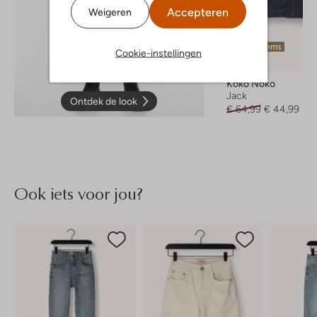
Accepteren
Weigeren
Laatste items
Cookie-instellingen
-30%
Koko Noko
Jack
Ontdek de look
€ 64,99
€ 44,99
Ook iets voor jou?